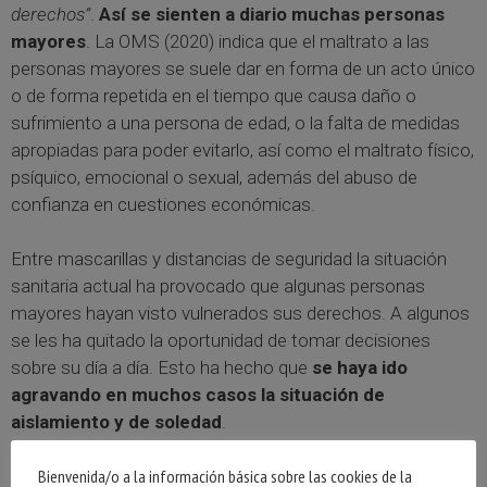
derechos”
.
Así se sienten a diario muchas personas
mayores
. La OMS (2020) indica que el maltrato a las
personas mayores se suele dar en forma de un acto único
o de forma repetida en el tiempo que causa daño o
sufrimiento a una persona de edad, o la falta de medidas
apropiadas para poder evitarlo, así como el maltrato físico,
psíquico, emocional o sexual, además del abuso de
confianza en cuestiones económicas.
Entre mascarillas y distancias de seguridad la situación
sanitaria actual ha provocado que algunas personas
mayores hayan visto vulnerados sus derechos. A algunos
se les ha quitado la oportunidad de tomar decisiones
sobre su día a día. Esto ha hecho que
se haya ido
agravando en muchos casos la situación de
aislamiento y de soledad
.
Bienvenida/o a la información básica sobre las cookies de la
El hecho de no haber tenido en cuenta ni la opinión ni el