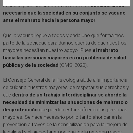
eficaces para luchar contra el COVID-19
consideramos
necesario que la sociedad en su conjunto se vacune
ante el maltrato hacia la persona mayor
.
Que la vacuna llegue a todos y cada uno que formamos
parte de la sociedad para darnos cuenta de que nuestros
mayores necesitan nuestro apoyo. Pues
el maltrato
hacia las personas mayores es un problema de salud
pública y de la sociedad
(OMS, 2020).
El Consejo General de la Psicología alude a la importancia
de cuidar a nuestros mayores, de respetar sus derechos y
que
dentro de un trabajo interdisciplinar se aborde la
necesidad de minimizar las situaciones de maltrato o
desprotección
que pueden estar sufriendo las personas
mayores. Se hace necesario por lo tanto ahondar en la
prevención a través de la sensibilización para la mejora de
la calidad y el bienestar emocional de la persona mayor