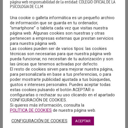
página web responsabilidad de la entidad: COLEGIO OFICIAL DE LA
bienestar psicológico de la persona mayor provoca una
PSICOLOGIA DE C.L.M
falta de cuidado con secuelas similares al maltrato,
Una cookie o galleta informática es un pequeño archivo
pudiéndose encuadrar en
MALTRATO
de información que se guarda en tu ordenador,
INSTITUCIONAL
(OMS, 2020), debido sobre todo que a
“smartphone” o tableta cada vez que visitas nuestra
los órganos competentes no les han otorgado la
página web. Algunas cookies son nuestras y otras
pertenecen a empresas externas que prestan servicios
protección psicológica necesaria para que su autonomía
para nuestra página web.
física y su salud mental no se vieran afectados. La falta de
Las cookies pueden ser de varios tipos: las cookies
técnicas son necesarias para que nuestra página web
medios, la falta de recursos, la falta de previsión, etc. ha
pueda funcionar, no necesitan de tu autorización y son
provocado un agravamiento de las patologías previas
las únicas que tenemos activadas por defecto.
haciendo que incluso aumentase la sobrecarga familiar lo
El resto de cookies sirven para mejorar nuestra página,
para personalizarla en base a tus preferencias, o para
que, en ocasiones, ha podido provocar que los familiares
poder mostrarte publicidad ajustada a tus búsquedas,
no pudiesen atender a sus familiares de la forma
gustos e intereses personales. Puedes aceptar todas
estas cookies pulsando el botón ACEPTAR o
adecuada. Por lo tanto, la situación sanitaria ha dejado
configurarlas o rechazar su uso clicando en el apartado
patente la necesidad de la labor profesional del profesional
CONFIGURACIÓN DE COOKIES.
de la psicología en el ámbito del envejecimiento.
Si quieres más información, consulta la
POLÍTICA DE COOKIES
de nuestra página web.
Podemos manifestar que al igual que las vacunas
CONFIGURACIÓN DE COOKIES
ACEPTAR
anticovid se han desarrollado en tan poco tiempo para ser