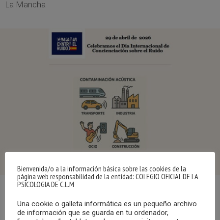
La Mancha
Bienvenida/o a la información básica sobre las cookies de la
página web responsabilidad de la entidad: COLEGIO OFICIAL DE LA
PSICOLOGIA DE C.L.M
Con motivo de la conmemoración del Día Internacional de
Una cookie o galleta informática es un pequeño archivo
Concienciación sobre el Ruido, la Campaña Contra el Ruido
de información que se guarda en tu ordenador,