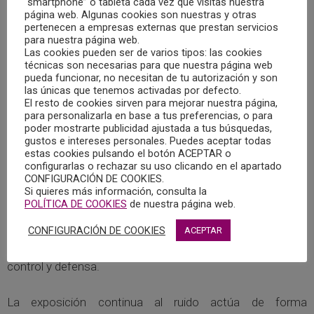
“smartphone” o tableta cada vez que visitas nuestra
organizó el webinar “Efectos acumulativos del ruido: Una
página web. Algunas cookies son nuestras y otras
amenaza ambiental silenciosa que actúa sobre todo el
pertenecen a empresas externas que prestan servicios
organismo”.
para nuestra página web.
Las cookies pueden ser de varios tipos: las cookies
técnicas son necesarias para que nuestra página web
En esta actividad participó María Dolores Gómez Castillo,
pueda funcionar, no necesitan de tu autorización y son
en calidad de representante del Grupo de Trabajo en
las únicas que tenemos activadas por defecto.
El resto de cookies sirven para mejorar nuestra página,
Psicología Ambiental del Colegio Oficial de Psicología de
para personalizarla en base a tus preferencias, o para
Castilla-La Mancha.
poder mostrarte publicidad ajustada a tus búsquedas,
gustos e intereses personales. Puedes aceptar todas
estas cookies pulsando el botón ACEPTAR o
Durante los días 27 y 28 de abril, expertos en biología,
configurarlas o rechazar su uso clicando en el apartado
psicología, ingeniería acústica y derecho (Asociación
CONFIGURACIÓN DE COOKIES.
Si quieres más información, consulta la
Juristas contra el Ruido), han analizado, desde un enfoque
POLÍTICA DE COOKIES
de nuestra página web.
multidisciplinar, cómo la exposición continuada al ruido
CONFIGURACIÓN DE COOKIES
afecta al organismo, cómo se mide, cuáles son sus
ACEPTAR
implicaciones jurídicas y qué herramientas existen para su
control y defensa.
La exposición continua al ruido actúa de forma