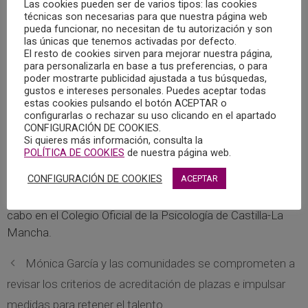
Las cookies pueden ser de varios tipos: las cookies
técnicas son necesarias para que nuestra página web
pueda funcionar, no necesitan de tu autorización y son
las únicas que tenemos activadas por defecto.
El pasado 17 de febrero tenía lugar una nueva reunión de la
El resto de cookies sirven para mejorar nuestra página,
Junta de de Gobierno del Consejo General de Colegios
para personalizarla en base a tus preferencias, o para
Oficiales de Psicólogos, a la que asistió la Decana del
poder mostrarte publicidad ajustada a tus búsquedas,
gustos e intereses personales. Puedes aceptar todas
Colegio Oficial de la Psicología de Castilla-La Mancha,
estas cookies pulsando el botón ACEPTAR o
María Dolores Gómez Castillo.
configurarlas o rechazar su uso clicando en el apartado
CONFIGURACIÓN DE COOKIES.
Si quieres más información, consulta la
Algunos de los asuntos que se abordaron fueron la
POLÍTICA DE COOKIES
de nuestra página web.
situación actual del intrusismo profesional, las gestiones
CONFIGURACIÓN DE COOKIES
ACEPTAR
realizadas a nivel institucional con otros organismos e
instituciones, o el resultado del proceso electoral llevado a
cabo en el Colegio Oficial de la Psicología de Castilla-La
Mancha.
Mónica García y las comunidades se comprometen a
revisar los criterios de acreditación de plazas e impulsar
medidas para retener el talento