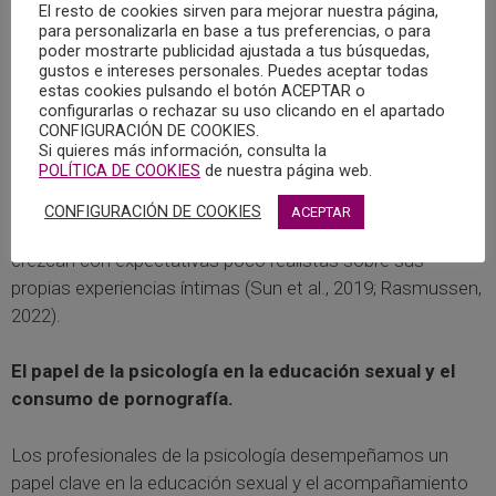
2023; Malamuth et al., 2021).
El resto de cookies sirven para mejorar nuestra página,
para personalizarla en base a tus preferencias, o para
poder mostrarte publicidad ajustada a tus búsquedas,
Por último, este contenido también distorsiona la forma
gustos e intereses personales. Puedes aceptar todas
estas cookies pulsando el botón ACEPTAR o
en que los adolescentes entienden la sexualidad. La
configurarlas o rechazar su uso clicando en el apartado
pornografía presenta el sexo como una cuestión
CONFIGURACIÓN DE COOKIES.
puramente física, centrada en el rendimiento y el placer
Si quieres más información, consulta la
POLÍTICA DE COOKIES
de nuestra página web.
masculino, dejando de lado aspectos esenciales como el
consentimiento, la comunicación y la conexión emocional.
CONFIGURACIÓN DE COOKIES
ACEPTAR
Esta visión sesgada puede hacer que muchos jóvenes
crezcan con expectativas poco realistas sobre sus
propias experiencias íntimas (Sun et al., 2019; Rasmussen,
2022).
El papel de la psicología en la educación sexual y el
consumo de pornografía.
Los profesionales de la psicología desempeñamos un
papel clave en la educación sexual y el acompañamiento