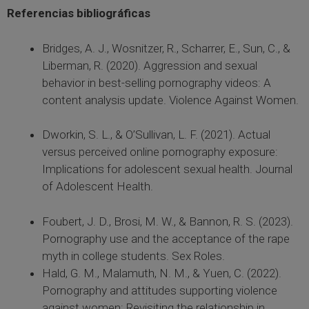
Referencias bibliográficas
Bridges, A. J., Wosnitzer, R., Scharrer, E., Sun, C., &
Liberman, R. (2020). Aggression and sexual
behavior in best-selling pornography videos: A
content analysis update. Violence Against Women.
Dworkin, S. L., & O’Sullivan, L. F. (2021). Actual
versus perceived online pornography exposure:
Implications for adolescent sexual health. Journal
of Adolescent Health.
Foubert, J. D., Brosi, M. W., & Bannon, R. S. (2023).
Pornography use and the acceptance of the rape
myth in college students. Sex Roles.
Hald, G. M., Malamuth, N. M., & Yuen, C. (2022).
Pornography and attitudes supporting violence
against women: Revisiting the relationship in