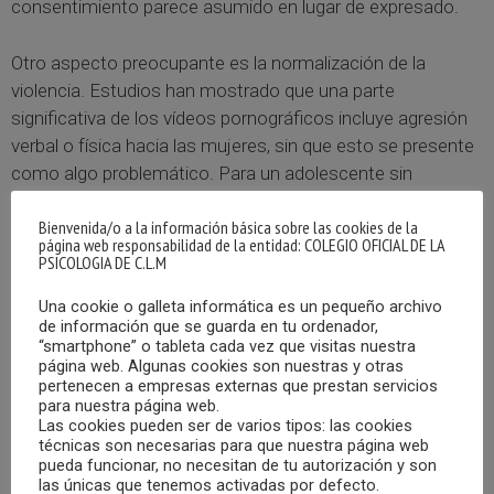
consentimiento parece asumido en lugar de expresado.
Otro aspecto preocupante es la normalización de la
violencia. Estudios han mostrado que una parte
significativa de los vídeos pornográficos incluye agresión
verbal o física hacia las mujeres, sin que esto se presente
como algo problemático. Para un adolescente sin
referentes claros sobre relaciones sanas, esta exposición
Bienvenida/o a la información básica sobre las cookies de la
puede hacer que interiorice estas dinámicas como parte
página web responsabilidad de la entidad: COLEGIO OFICIAL DE LA
del juego erótico, difuminando la frontera entre deseo y
PSICOLOGIA DE C.L.M
violencia (Wright et al., 2019; Hald et al., 2022).
Una cookie o galleta informática es un pequeño archivo
de información que se guarda en tu ordenador,
Además, la pornografía suele reforzar estereotipos
“smartphone” o tableta cada vez que visitas nuestra
sexistas: hombres en roles dominantes y mujeres
página web. Algunas cookies son nuestras y otras
pertenecen a empresas externas que prestan servicios
siempre dispuestas, sin matices ni diversidad. Este tipo de
para nuestra página web.
representación ha sido vinculado con una mayor
Las cookies pueden ser de varios tipos: las cookies
técnicas son necesarias para que nuestra página web
aceptación de mitos sobre la violación y actitudes más
pueda funcionar, no necesitan de tu autorización y son
permisivas hacia la desigualdad de género (Foubert et al.,
las únicas que tenemos activadas por defecto.