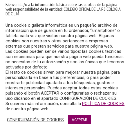
Bienvenida/o a la información básica sobre las cookies de la página
web responsabilidad de la entidad: COLEGIO OFICIAL DE LA PSICOLOGIA
DE C.L.M
Una cookie o galleta informática es un pequeño archivo de
información que se guarda en tu ordenador, “smartphone” o
tableta cada vez que visitas nuestra página web. Algunas
cookies son nuestras y otras pertenecen a empresas
externas que prestan servicios para nuestra página web.
Las cookies pueden ser de varios tipos: las cookies técnicas
son necesarias para que nuestra página web pueda funcionar,
no necesitan de tu autorización y son las únicas que tenemos
activadas por defecto.
El resto de cookies sirven para mejorar nuestra página, para
personalizarla en base a tus preferencias, o para poder
mostrarte publicidad ajustada a tus búsquedas, gustos e
intereses personales. Puedes aceptar todas estas cookies
pulsando el botón ACEPTAR o configurarlas o rechazar su
uso clicando en el apartado CONFIGURACIÓN DE COOKIES.
Si quieres más información, consulta la
POLÍTICA DE COOKIES
Máster en Psicoterapia Psicoanalítica, con fecha de inicio en
de nuestra página web.
CONFIGURACIÓN DE COOKIES
ACEPTAR
áctica clínica, dirigida a profesionales de la Psicología y l