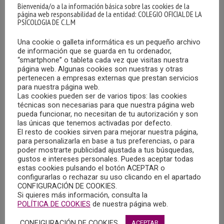
Bienvenida/o a la información básica sobre las cookies de la
página web responsabilidad de la entidad: COLEGIO OFICIAL DE LA
PSICOLOGIA DE C.L.M
Una cookie o galleta informática es un pequeño archivo
de información que se guarda en tu ordenador,
“smartphone” o tableta cada vez que visitas nuestra
página web. Algunas cookies son nuestras y otras
pertenecen a empresas externas que prestan servicios
para nuestra página web.
Las cookies pueden ser de varios tipos: las cookies
técnicas son necesarias para que nuestra página web
pueda funcionar, no necesitan de tu autorización y son
las únicas que tenemos activadas por defecto.
El resto de cookies sirven para mejorar nuestra página,
para personalizarla en base a tus preferencias, o para
Nazaret Martínez Mollinedo,
Miembro de la Junta
poder mostrarte publicidad ajustada a tus búsquedas,
Directiva de la División de Psicología Jurídica.
gustos e intereses personales. Puedes aceptar todas
estas cookies pulsando el botón ACEPTAR o
configurarlas o rechazar su uso clicando en el apartado
CONFIGURACIÓN DE COOKIES.
Si quieres más información, consulta la
POLÍTICA DE COOKIES
de nuestra página web.
CONFIGURACIÓN DE COOKIES
ACEPTAR