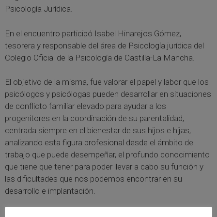
Psicología Jurídica.
En el encuentro participó Isabel Hinarejos Gómez,
tesorera y responsable del área de Psicología jurídica del
Colegio Oficial de la Psicología de Castilla-La Mancha.
El objetivo de la misma, fue valorar el papel y labor que los
psicólogos y psicólogas pueden desarrollar en situaciones
de conflicto familiar elevado para ayudar a los
progenitores en la coordinación de su parentalidad,
centrada siempre en el bienestar de sus hijos e hijas,
analizando esta figura profesional desde el ámbito del
trabajo que puede desempeñar, el profundo conocimiento
que tiene que tener para poder llevar a cabo su función y
las dificultades que nos podemos encontrar en su
desarrollo e implantación.
En la mesa debate participaron: