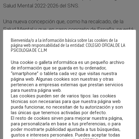
Salud Mental 2022-2026 del SNS.
Una nueva concepción que, como ha recalcado, de la
Salud Mental y que, en caso concreto de España, se está
materializando en una serie de programas e iniciativas que
Bienvenida/o a la información básica sobre las cookies de la
están aportando información de gran relevancia con la que
página web responsabilidad de la entidad: COLEGIO OFICIAL DE LA
PSICOLOGIA DE C.L.M
poder afrontar el objetivo de “garantizar la atención
psicológica rápida a la población, en especial a la población
Una cookie o galleta informática es un pequeño archivo
infanto-juvenil”.
de información que se guarda en tu ordenador,
“smartphone” o tableta cada vez que visitas nuestra
página web. Algunas cookies son nuestras y otras
En este sentido se ha referido a herramientas del Plan de
pertenecen a empresas externas que prestan servicios
para nuestra página web.
Acción 2022-2024 como la línea 024 de atención a la
Las cookies pueden ser de varios tipos: las cookies
conducta suicida, que ya ha atendido más de 158.000
técnicas son necesarias para que nuestra página web
llamadas desde su puesta en marcha, de las que más de
pueda funcionar, no necesitan de tu autorización y son
las únicas que tenemos activadas por defecto.
5.000 fueron derivadas al 1-1-2, al haber sido catalogadas
El resto de cookies sirven para mejorar nuestra página,
como de alto riesgo o “suicidios en curso”.
para personalizarla en base a tus preferencias, o para
poder mostrarte publicidad ajustada a tus búsquedas,
gustos e intereses personales. Puedes aceptar todas
Un recurso, que cuenta con el reconocimiento de la