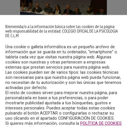
Bienvenida/o a la información básica sobre las cookies de la página
web responsabilidad de la entidad: COLEGIO OFICIAL DE LA PSICOLOGIA
DE C.L.M
Una cookie o galleta informática es un pequeño archivo de
 de la Consejería de Bienestar Social, en Toledo, una nueva c
información que se guarda en tu ordenador, “smartphone” o
 del COPCLM, la Vicedecana, Olga Moraga Amaya.
tableta cada vez que visitas nuestra página web. Algunas
cookies son nuestras y otras pertenecen a empresas
externas que prestan servicios para nuestra página web.
 Social, Aurelia Sánchez Navarro, y contó con la asistencia de
Las cookies pueden ser de varios tipos: las cookies técnicas
son necesarias para que nuestra página web pueda funcionar,
no necesitan de tu autorización y son las únicas que tenemos
activadas por defecto.
pondiente a la última reunión del Consejo, para posteriorment
El resto de cookies sirven para mejorar nuestra página, para
tilla-La Mancha.
personalizarla en base a tus preferencias, o para poder
mostrarte publicidad ajustada a tus búsquedas, gustos e
intereses personales. Puedes aceptar todas estas cookies
documento que elabora el grupo parlamentario de Podemos, como
pulsando el botón ACEPTAR o configurarlas o rechazar su
uso clicando en el apartado CONFIGURACIÓN DE COOKIES.
Si quieres más información, consulta la
POLÍTICA DE COOKIES