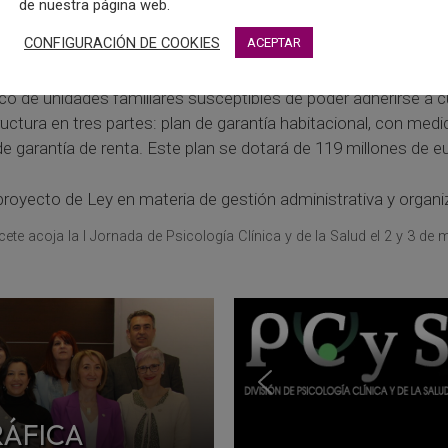
de nuestra página web.
rrollo de una nueva Ley de garantías ciudadanas, que el gobiern
CONFIGURACIÓN DE COOKIES
ACEPTAR
aboral.
o de unidades familiares susceptibles de poder adherirse a cua
tructura en tres partes: plan de garantía habitacional, con med
de garantía de renta. Este plan se dotará de 119 millones d
proyecto de Ley en materia de gestión administrativa y organi
ete acoja la I Jornada de Psicología Clínica y de la Salud el 2 y 3 de 
RÁFICA