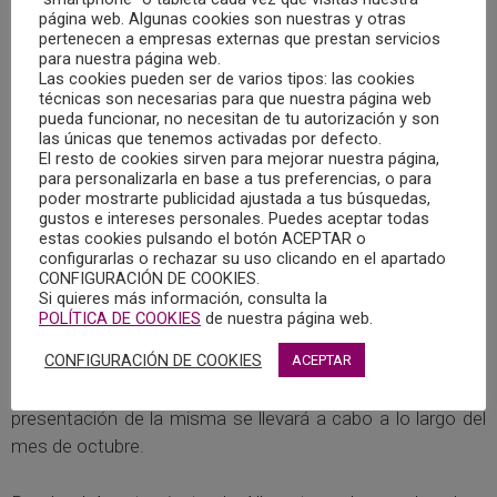
página web. Algunas cookies son nuestras y otras
Ayer martes, 9 de junio, la secretaria del Colegio Oficial de
pertenecen a empresas externas que prestan servicios
Psicología de Castilla-La Mancha, María del Mar Aguilar,
para nuestra página web.
Las cookies pueden ser de varios tipos: las cookies
asistió a la reunión de la Mesa Técnica para la Prevención
técnicas son necesarias para que nuestra página web
del Suicidio, celebrada en el Centro Joven de Albacete, y
pueda funcionar, no necesitan de tu autorización y son
las únicas que tenemos activadas por defecto.
convocada por el ayuntamiento de la ciudad.
El resto de cookies sirven para mejorar nuestra página,
para personalizarla en base a tus preferencias, o para
Dicha reunión se ha enfocado en poner sobre la mesa las
poder mostrarte publicidad ajustada a tus búsquedas,
gustos e intereses personales. Puedes aceptar todas
acciones desarrolladas a lo largo de 2026. Entre ellas,
estas cookies pulsando el botón ACEPTAR o
destacan las siguientes: El desarrollo del taller “danzando
configurarlas o rechazar su uso clicando en el apartado
el alma”; la jornada de promoción de la salud; y los talleres
CONFIGURACIÓN DE COOKIES.
Si quieres más información, consulta la
para el control de la ansiedad ante la PAU.
POLÍTICA DE COOKIES
de nuestra página web.
CONFIGURACIÓN DE COOKIES
ACEPTAR
A su vez, se informó de la campaña de publicidad que se
ha llevado a cabo a lo largo de este año, y se indicó que la
presentación de la misma se llevará a cabo a lo largo del
mes de octubre.