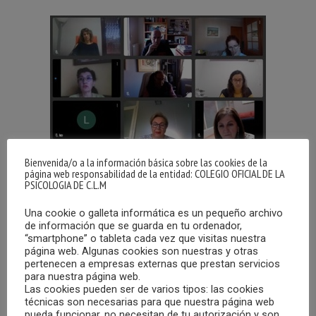
Bienvenida/o a la información básica sobre las cookies de la
página web responsabilidad de la entidad: COLEGIO OFICIAL DE LA
El pasado 28 de abril se celebró la cuarta reunión del grupo
PSICOLOGIA DE C.L.M
de trabajo “Psicología y Trauma” del Colegio Oficial de la
Psicología de Castilla-La Mancha.
Una cookie o galleta informática es un pequeño archivo
de información que se guarda en tu ordenador,
“smartphone” o tableta cada vez que visitas nuestra
El tema de la reunión se centró principalmente en la
página web. Algunas cookies son nuestras y otras
revisión exhaustiva de un caso clínico. Todos los
pertenecen a empresas externas que prestan servicios
para nuestra página web.
participantes pudieron aportar ideas y planteamientos
Las cookies pueden ser de varios tipos: las cookies
teóricos que fueron de gran valor para la práctica clínica
técnicas son necesarias para que nuestra página web
del día a día. El caso clínico fue abordado desde diferentes
pueda funcionar, no necesitan de tu autorización y son