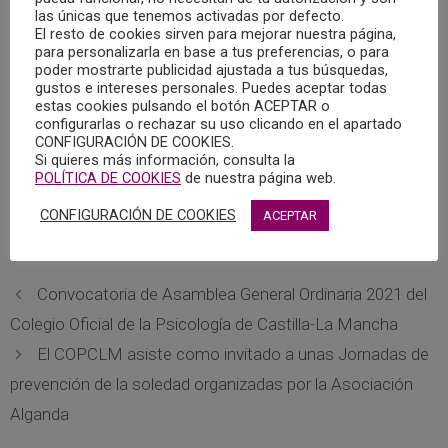
las únicas que tenemos activadas por defecto.
perspectivas y profesionales y fueron aportadas
El resto de cookies sirven para mejorar nuestra página,
herramientas interesantes así como bibliografía
para personalizarla en base a tus preferencias, o para
poder mostrarte publicidad ajustada a tus búsquedas,
recomendada para abordar casos de complejidad similar.
gustos e intereses personales. Puedes aceptar todas
estas cookies pulsando el botón ACEPTAR o
Nuevamente se pusieron sobre la mesa algunas ideas
configurarlas o rechazar su uso clicando en el apartado
CONFIGURACIÓN DE COOKIES.
acerca de productos que el Grupo de Psicología y Trauma
Si quieres más información, consulta la
puede ir preparando para los Colegiados y la sociedad en
POLÍTICA DE COOKIES
de nuestra página web.
general.
CONFIGURACIÓN DE COOKIES
ACEPTAR
Se planteó la próxima reunión para el día 16 de junio.
Convocatoria de Asamblea General Ordinaria 2021 del
Colegio Oficial de la Psicología de Castilla-La Mancha
El COPCLM asiste como invitado a unas Jornadas de
prevención de la soledad organizadas por la Asociación
Alganda