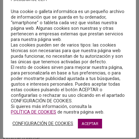
Isabel Hinarejos Gómez.
Una cookie o galleta informática es un pequeño archivo
de información que se guarda en tu ordenador,
Durante la reunión se dio difusión a diversos eventos de
“smartphone” o tableta cada vez que visitas nuestra
página web. Algunas cookies son nuestras y otras
interés para la profesión, como la XVI Jornada de
pertenecen a empresas externas que prestan servicios
Psicología y Sociedad del COPCLM, a celebrar en Ciudad
para nuestra página web.
Real el 7 de junio, y en la esfera específica del área de
Las cookies pueden ser de varios tipos: las cookies
técnicas son necesarias para que nuestra página web
Psicología Jurídica, el XIII Congreso de la Asociación
pueda funcionar, no necesitan de tu autorización y son
Iberoamericana de Psicología Jurídica AIPJ , del 12 al 15
las únicas que tenemos activadas por defecto.
El resto de cookies sirven para mejorar nuestra página,
de junio de 2024 en Valencia.
para personalizarla en base a tus preferencias, o para
poder mostrarte publicidad ajustada a tus búsquedas,
Durante la reunión, el grupo se centró en continuar
gustos e intereses personales. Puedes aceptar todas
estas cookies pulsando el botón ACEPTAR o
trabajando la guía de buenas prácticas en la elaboración
configurarlas o rechazar su uso clicando en el apartado
de informes periciales, dotando al texto de contenido de
CONFIGURACIÓN DE COOKIES.
Si quieres más información, consulta la
rigor científico y actual. En esta línea se continuaron
POLÍTICA DE COOKIES
de nuestra página web.
repasando las escalas y cuestionarios de actualidad que
puedan resultar de mayor utilidad para los profesionales
CONFIGURACIÓN DE COOKIES
ACEPTAR
del sector, y también se profundizó en la redacción del
informe forense.