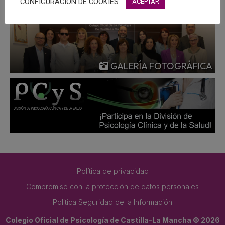
CONFIGURACIÓN DE COOKIES
ACEPTAR
GALERÍA FOTOGRÁFICA
Política de privacidad
Compromiso con la protección de datos personales
Politica Seguridad de la Información
Colegio Oficial de Psicología de Castilla-La Mancha © 2026