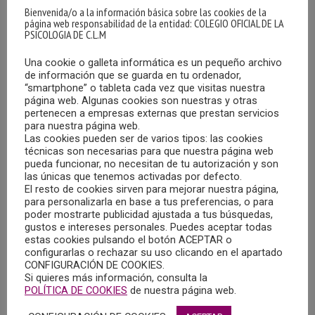
Bienvenida/o a la información básica sobre las cookies de la
página web responsabilidad de la entidad: COLEGIO OFICIAL DE LA
PSICOLOGIA DE C.L.M
Una cookie o galleta informática es un pequeño archivo
de información que se guarda en tu ordenador,
“smartphone” o tableta cada vez que visitas nuestra
Entre las condiciones especiales que Óptica Iris ofrece a
página web. Algunas cookies son nuestras y otras
los colegiados y colegiadas del COPCLM está el
pertenecen a empresas externas que prestan servicios
para nuestra página web.
descuento del 20% en la revisión gratuita para la
Las cookies pueden ser de varios tipos: las cookies
prevención del glaucoma y en gafas con cristales
técnicas son necesarias para que nuestra página web
graduados.
pueda funcionar, no necesitan de tu autorización y son
las únicas que tenemos activadas por defecto.
El resto de cookies sirven para mejorar nuestra página,
Además, Óptica Iris tiene descuentos para los colegiados
para personalizarla en base a tus preferencias, o para
poder mostrarte publicidad ajustada a tus búsquedas,
del COPCLM y sus familiares directos a lo largo de todo el
gustos e intereses personales. Puedes aceptar todas
año.
> Descargar documento.
estas cookies pulsando el botón ACEPTAR o
configurarlas o rechazar su uso clicando en el apartado
Ponencias Jornada Regional sobre Intervención
CONFIGURACIÓN DE COOKIES.
Si quieres más información, consulta la
Psicológica con Menores Víctimas de Violencia de Género
POLÍTICA DE COOKIES
de nuestra página web.
Visegur