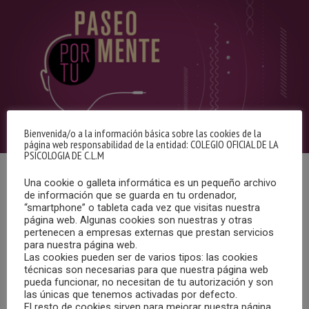
Bienvenida/o a la información básica sobre las cookies de la
página web responsabilidad de la entidad: COLEGIO OFICIAL DE LA
PSICOLOGIA DE C.L.M
Una cookie o galleta informática es un pequeño archivo
Paseo Por Tu Mente, una vez por semana, acompañados
de información que se guarda en tu ordenador,
por los mejores especialistas de la psicología en todos
“smartphone” o tableta cada vez que visitas nuestra
aquellos temas que te preocupan y nos ocupan.
página web. Algunas cookies son nuestras y otras
pertenecen a empresas externas que prestan servicios
para nuestra página web.
El objetivo, que juntos podamos profundizar en nosotros
Las cookies pueden ser de varios tipos: las cookies
técnicas son necesarias para que nuestra página web
mismos. En lo que realmente somos y lo que
pueda funcionar, no necesitan de tu autorización y son
verdaderamente nos importa. Una invitación a la búsqueda
las únicas que tenemos activadas por defecto.
del bienestar emocional, no sólo propio, también de
El resto de cookies sirven para mejorar nuestra página,