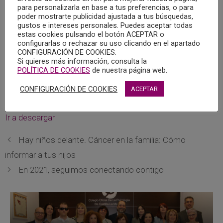
para personalizarla en base a tus preferencias, o para
quienes nos rodean. Porque, con frecuencia, nuestra
poder mostrarte publicidad ajustada a tus búsquedas,
mente es la gran olvidada.
gustos e intereses personales. Puedes aceptar todas
estas cookies pulsando el botón ACEPTAR o
configurarlas o rechazar su uso clicando en el apartado
Conociéndonos más y mejor a nosotros mismos será
CONFIGURACIÓN DE COOKIES.
mucho más fácil cumplir con nuestro verdadero objetivo
Si quieres más información, consulta la
POLÍTICA DE COOKIES
de nuestra página web.
vital: ser felices.
CONFIGURACIÓN DE COOKIES
ACEPTAR
Reproductor
00:00
00:00
de
Ir a descargar
audio
Hay niños delante. Cáncer en la familia: Cómo
informar a tus hijos
En 2021, seguimos conectando contigo