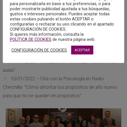
Primer programa del año en Paseo por tu Mente con
para personalizarla en base a tus preferencias, o para
Leticia Montoya Piris, psicóloga deportiva del equipo de
poder mostrarte publicidad ajustada a tus búsquedas,
gustos e intereses personales. Puedes aceptar todas
Rocío Pomares, además de campeona de España en
estas cookies pulsando el botón ACEPTAR o
varias disciplinas de deportes de invierno.
configurarlas o rechazar su uso clicando en el apartado
CONFIGURACIÓN DE COOKIES.
Si quieres más información, consulta la
Reproductor
POLÍTICA DE COOKIES
de nuestra página web.
00:00
00:00
de
Ir a descargar
CONFIGURACIÓN DE COOKIES
ACEPTAR
audio
31/01/2022 – Coloquio de Psicología: “Duelo en las
aulas”
15/01/2022 – Cita con la Psicología en Radio
Chinchilla: “Cómo afrontar los propósitos de año nuevo
para que no se queden en propósitos”