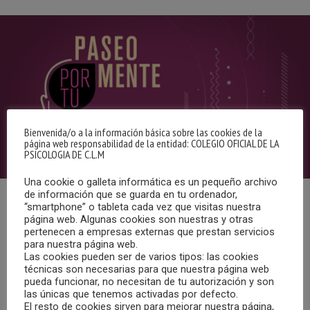
Bienvenida/o a la información básica sobre las cookies de la
página web responsabilidad de la entidad: COLEGIO OFICIAL DE LA
PSICOLOGIA DE C.L.M
Una cookie o galleta informática es un pequeño archivo
de información que se guarda en tu ordenador,
“smartphone” o tableta cada vez que visitas nuestra
Arrancamos el nuevo año como toda la humanidad: con
página web. Algunas cookies son nuestras y otras
buenos deseos y nuevos propósitos.
pertenecen a empresas externas que prestan servicios
para nuestra página web.
Las cookies pueden ser de varios tipos: las cookies
En realidad, cualquier fecha es buena para plantearse
técnicas son necesarias para que nuestra página web
nuevos retos. Conseguirlo ya es otro tema.
pueda funcionar, no necesitan de tu autorización y son
las únicas que tenemos activadas por defecto.
El resto de cookies sirven para mejorar nuestra página,