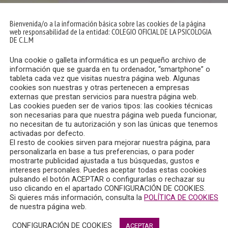
Bienvenida/o a la información básica sobre las cookies de la página
web responsabilidad de la entidad: COLEGIO OFICIAL DE LA PSICOLOGIA
DE C.L.M
Una cookie o galleta informática es un pequeño archivo de
información que se guarda en tu ordenador, “smartphone” o
tableta cada vez que visitas nuestra página web. Algunas
cookies son nuestras y otras pertenecen a empresas
externas que prestan servicios para nuestra página web.
Las cookies pueden ser de varios tipos: las cookies técnicas
son necesarias para que nuestra página web pueda funcionar,
no necesitan de tu autorización y son las únicas que tenemos
activadas por defecto.
El resto de cookies sirven para mejorar nuestra página, para
personalizarla en base a tus preferencias, o para poder
mostrarte publicidad ajustada a tus búsquedas, gustos e
intereses personales. Puedes aceptar todas estas cookies
pulsando el botón ACEPTAR o configurarlas o rechazar su
uso clicando en el apartado CONFIGURACIÓN DE COOKIES.
Si quieres más información, consulta la
POLÍTICA DE COOKIES
 sede del Consejo General la presentación de la primera “Guía mu
de nuestra página web.
un proyecto único en España elaborado con la colaboración d
CONFIGURACIÓN DE COOKIES
ACEPTAR