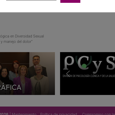
as españolas y entidades internacionales.
ógica en Diversidad Sexual
n y manejo del dolor”
RÁFICA
 2026
| Mantenimiento
Política de privacidad
Compromiso con la