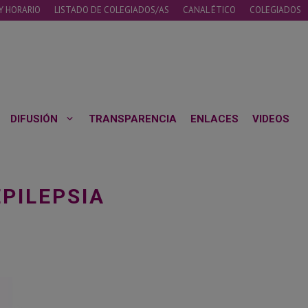
Y HORARIO
LISTADO DE COLEGIADOS/AS
CANAL ÉTICO
COLEGIADOS
DIFUSIÓN
TRANSPARENCIA
ENLACES
VIDEOS
EPILEPSIA