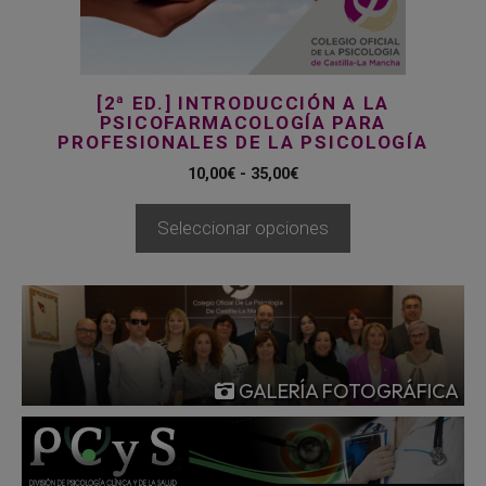
elegir
en
la
página
[2ª ED.] INTRODUCCIÓN A LA
de
PSICOFARMACOLOGÍA PARA
producto
PROFESIONALES DE LA PSICOLOGÍA
Rango
10,00
€
-
35,00
€
de
precios:
Seleccionar opciones
desde
10,00€
hasta
35,00€
GALERÍA FOTOGRÁFICA