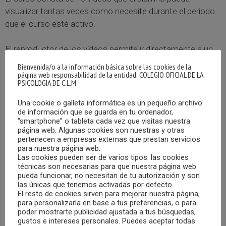
visualizar tantas veces como necesite durante el periodo
que el curso esté activo.
El reproductor de los vídeos permite ir directamente a un
punto concreto del vídeo que estamos visualizando sin
Bienvenida/o a la información básica sobre las cookies de la
necesidad de esperar la descarga previa del vídeo
página web responsabilidad de la entidad: COLEGIO OFICIAL DE LA
PSICOLOGIA DE C.L.M
completo. De esta forma, si necesitamos interrumpir la
visualización del mismo, basta con anotar el minuto y
Una cookie o galleta informática es un pequeño archivo
segundo en el cual nos quedamos para ir directamente a
de información que se guarda en tu ordenador,
“smartphone” o tableta cada vez que visitas nuestra
ellos cuando retomemos su visualización.
página web. Algunas cookies son nuestras y otras
pertenecen a empresas externas que prestan servicios
para nuestra página web.
El alumno tendrá acceso en todo momento a sus
Las cookies pueden ser de varios tipos: las cookies
estadísticas de acceso al curso. El tutor controlará el
técnicas son necesarias para que nuestra página web
tiempo de conexión y seguimiento del curso de todos los
pueda funcionar, no necesitan de tu autorización y son
las únicas que tenemos activadas por defecto.
alumnos. Para superar este curso es necesario haber
El resto de cookies sirven para mejorar nuestra página,
visualizado todos los vídeos.
para personalizarla en base a tus preferencias, o para
poder mostrarte publicidad ajustada a tus búsquedas,
gustos e intereses personales. Puedes aceptar todas