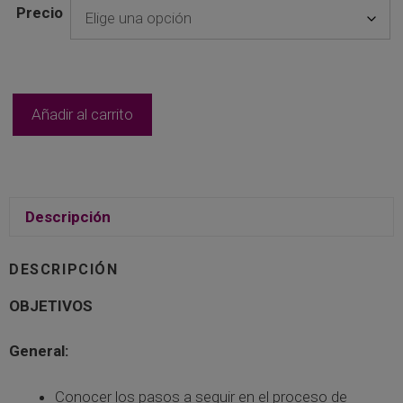
Precio
[2ª
Añadir al carrito
Ed.]
Elaboración
de
un
Proyecto
Descripción
de
Investigación.
DESCRIPCIÓN
¿Por
OBJETIVOS
dónde
empiezo?
cantidad
General:
Conocer los pasos a seguir en el proceso de