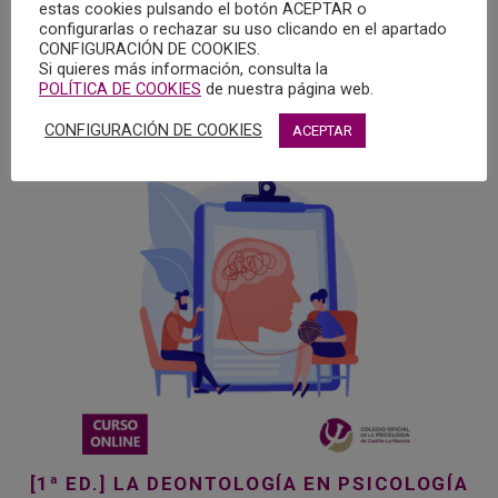
Se realizarán ejercicios que el alumno tendrá que enviar
estas cookies pulsando el botón ACEPTAR o
para ser evaluados por la profesora.
configurarlas o rechazar su uso clicando en el apartado
CONFIGURACIÓN DE COOKIES.
Si quieres más información, consulta la
POLÍTICA DE COOKIES
de nuestra página web.
PRODUCTOS RELACIONADOS
CONFIGURACIÓN DE COOKIES
ACEPTAR
Este
producto
tiene
múltiples
variantes.
Las
opciones
se
pueden
elegir
en
la
página
[1ª ED.] LA DEONTOLOGÍA EN PSICOLOGÍA
de