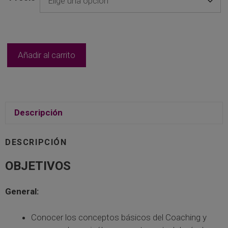
[2ª
Añadir al carrito
Ed.]
Introducción
a
las
Habilidades
Descripción
del
Coaching
DESCRIPCIÓN
Psicológico
cantidad
OBJETIVOS
General:
Conocer los conceptos básicos del Coaching y