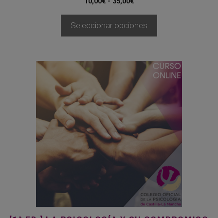
Rango
10,00
€
-
35,00
€
de
precios:
Seleccionar opciones
desde
10,00€
hasta
35,00€