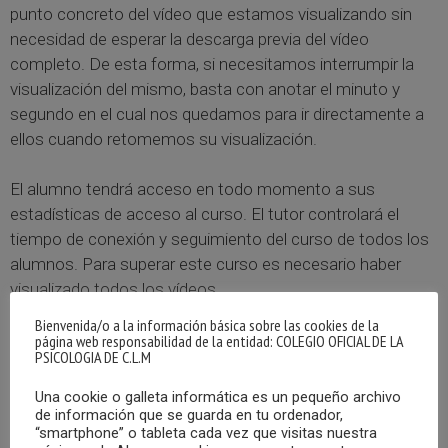
punto concreto del vídeo que estamos visualizando sin
necesidad de esperar la descarga previa del vídeo
completo. De esta forma, si necesitamos interrumpir la
visualización del mismo, basta con anotar el minuto y
segundo en el cual nos quedamos para ir directamente a
ellos cuando retomemos su visualización.
El alumno tendrá acceso en todo momento a sus
estadísticas de acceso al curso. El tutor controlará el
tiempo de conexión y seguimiento del curso de todos los
alumnos. Para superar este curso es necesario haber
visualizado todos los vídeos.
Bienvenida/o a la información básica sobre las cookies de la
Se realizarán ejercicios que el alumno tendrá que enviar
página web responsabilidad de la entidad: COLEGIO OFICIAL DE LA
PSICOLOGIA DE C.L.M
para ser evaluados por la profesora.
Una cookie o galleta informática es un pequeño archivo
de información que se guarda en tu ordenador,
PROFESORADO
“smartphone” o tableta cada vez que visitas nuestra