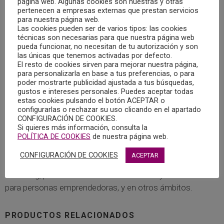
página web. Algunas cookies son nuestras y otras
pertenecen a empresas externas que prestan servicios
CATALINA FUSTER BENNASAR
para nuestra página web.
Las cookies pueden ser de varios tipos: las cookies
Psicóloga, Mediadora Familiar, Formadora ocupacional
técnicas son necesarias para que nuestra página web
pueda funcionar, no necesitan de tu autorización y son
(certificado de profesionalidad) y Coach certificada por
las únicas que tenemos activadas por defecto.
ASESCO
El resto de cookies sirven para mejorar nuestra página,
para personalizarla en base a tus preferencias, o para
poder mostrarte publicidad ajustada a tus búsquedas,
Me licencié en Psicología en el año 90. En estos 25 años
gustos e intereses personales. Puedes aceptar todas
de trayectoria, he trabajado en el sector público y en el
estas cookies pulsando el botón ACEPTAR o
configurarlas o rechazar su uso clicando en el apartado
privado, en empresas y otras entidades como
CONFIGURACIÓN DE COOKIES.
asociaciones y ONGs.
Si quieres más información, consulta la
POLÍTICA DE COOKIES
de nuestra página web.
A principios de 2012, puse en marcha mi propia empresa,
CONFIGURACIÓN DE COOKIES
ACEPTAR
dedicada a la atención psicológica, aplicación del
Coaching, procesos de mediación familiar y formación
para personas emprendedoras, y en otros ámbitos.
PRODUCTOS RELACIONADOS