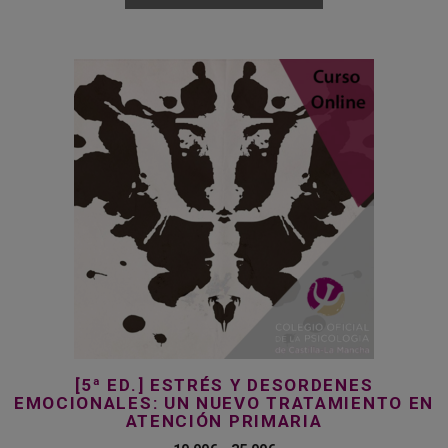
10,00€
hasta
35,00€
Este
producto
tiene
múltiples
variantes.
Las
opciones
se
pueden
elegir
en
la
página
[5ª ED.] ESTRÉS Y DESORDENES
de
EMOCIONALES: UN NUEVO TRATAMIENTO EN
producto
ATENCIÓN PRIMARIA