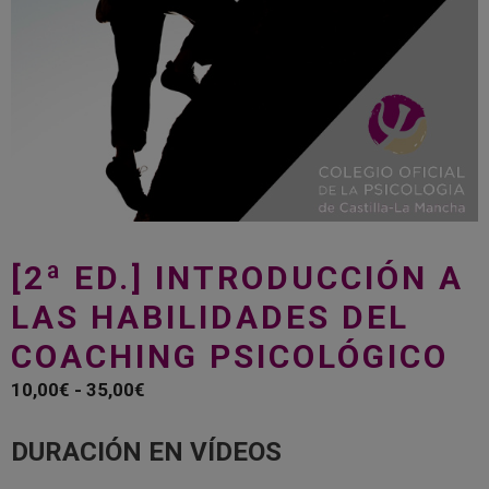
[2ª ED.] INTRODUCCIÓN A
LAS HABILIDADES DEL
COACHING PSICOLÓGICO
Rango
10,00
€
-
35,00
€
de
precios:
DURACIÓN EN VÍDEOS
desde