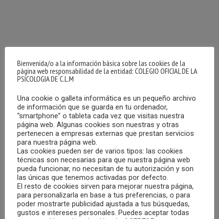
Bienvenida/o a la información básica sobre las cookies de la
página web responsabilidad de la entidad: COLEGIO OFICIAL DE LA
PSICOLOGIA DE C.L.M
Una cookie o galleta informática es un pequeño archivo
de información que se guarda en tu ordenador,
“smartphone” o tableta cada vez que visitas nuestra
página web. Algunas cookies son nuestras y otras
pertenecen a empresas externas que prestan servicios
para nuestra página web.
Las cookies pueden ser de varios tipos: las cookies
técnicas son necesarias para que nuestra página web
pueda funcionar, no necesitan de tu autorización y son
las únicas que tenemos activadas por defecto.
El Colegio Oficial de Psicología de Castilla-La Mancha ha
El resto de cookies sirven para mejorar nuestra página,
publicado la Memoria de Actividades de 2023, en la que se
para personalizarla en base a tus preferencias, o para
recogen todas las actividades realizadas.
poder mostrarte publicidad ajustada a tus búsquedas,
gustos e intereses personales. Puedes aceptar todas