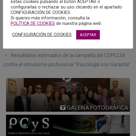
estas cookies pulsando el botón ACEPTAR o
La documentación se encuentra publicada en el Portal de
configurarlas o rechazar su uso clicando en el apartado
CONFIGURACIÓN DE COOKIES.
Transparencia, al que se puede acceder
pulsando sobre
Si quieres más información, consulta la
este enlace.
POLÍTICA DE COOKIES
de nuestra página web.
CONFIGURACIÓN DE COOKIES
ACEPTAR
VIII Edición del Certamen de Relato Breve “Dale un giro
a tu vida”
Resultados estimados de la campaña del COPCLM
contra el intrusismo profesional “Psicología con Garantía”
GALERÍA FOTOGRÁFICA