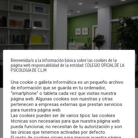
Bienvenida/o a la información básica sobre las cookies de la
página web responsabilidad de la entidad: COLEGIO OFICIAL DE LA
PSICOLOGIA DE C.L.M
Una cookie o galleta informática es un pequeño archivo
de información que se guarda en tu ordenador,
“smartphone” o tableta cada vez que visitas nuestra
página web. Algunas cookies son nuestras y otras
Ya hemos reanudado la atención presencial en la sede del
pertenecen a empresas externas que prestan servicios
Colegio Oficial de la Psicología de Castilla-La Mancha, C/
para nuestra página web.
Las cookies pueden ser de varios tipos: las cookies
Cruz Nº 12 – Bajo, en Albacete.
técnicas son necesarias para que nuestra página web
pueda funcionar, no necesitan de tu autorización y son
las únicas que tenemos activadas por defecto.
El horario de atención presencial es, de lunes a viernes, de
El resto de cookies sirven para mejorar nuestra página,