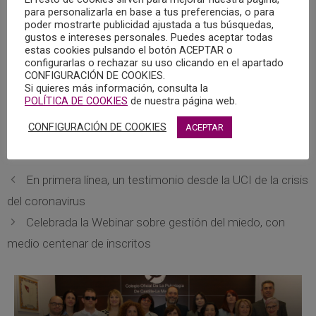
10:00 a 13:00 horas, y de lunes a jueves, de 16:00 a 19:30
para personalizarla en base a tus preferencias, o para
horas.
poder mostrarte publicidad ajustada a tus búsquedas,
gustos e intereses personales. Puedes aceptar todas
estas cookies pulsando el botón ACEPTAR o
Los viernes por la tarde, la sede del colegio permanecerá
configurarlas o rechazar su uso clicando en el apartado
CONFIGURACIÓN DE COOKIES.
cerrada.
Si quieres más información, consulta la
POLÍTICA DE COOKIES
de nuestra página web.
Rogamos a todas aquellas personas que necesiten hacer
CONFIGURACIÓN DE COOKIES
ACEPTAR
uso de la atención presencial en el COPCLM, que lo hagan
con mascarillas protectoras.
En primera línea, un testimonio desde la UCI de la crisis
del coronavirus
Celebrada la Webinar sobre gestión del miedo, con
medio centenar de inscritos