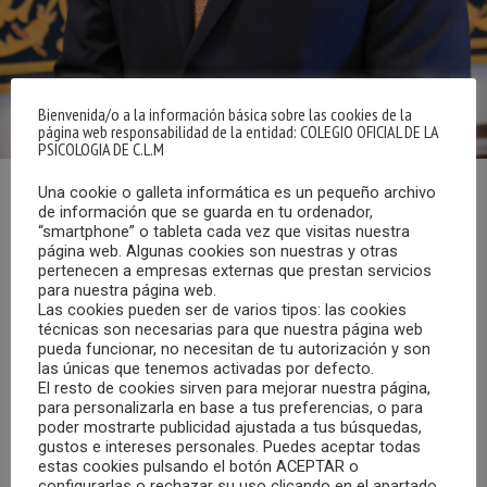
Bienvenida/o a la información básica sobre las cookies de la
página web responsabilidad de la entidad: COLEGIO OFICIAL DE LA
PSICOLOGIA DE C.L.M
Una cookie o galleta informática es un pequeño archivo
El pasado 6 de noviembre, el Consejero de Sanidad del
de información que se guarda en tu ordenador,
“smartphone” o tableta cada vez que visitas nuestra
Gobierno de Castilla-La Mancha, Jesús Fernández Sanz,
página web. Algunas cookies son nuestras y otras
enviaba un correo electrónico al Colegio Oficial de la
pertenecen a empresas externas que prestan servicios
Psicología de Castilla-La Mancha, agradeciendo el trabajo
para nuestra página web.
Las cookies pueden ser de varios tipos: las cookies
de esta institución colegial por la confección del Plan de
técnicas son necesarias para que nuestra página web
Formación 2020-2021
pueda funcionar, no necesitan de tu autorización y son
las únicas que tenemos activadas por defecto.
El resto de cookies sirven para mejorar nuestra página,
El texto del mensaje es el que reproducimos a
para personalizarla en base a tus preferencias, o para
continuación.
poder mostrarte publicidad ajustada a tus búsquedas,
gustos e intereses personales. Puedes aceptar todas
estas cookies pulsando el botón ACEPTAR o
Estimado/a compañero/a:
configurarlas o rechazar su uso clicando en el apartado