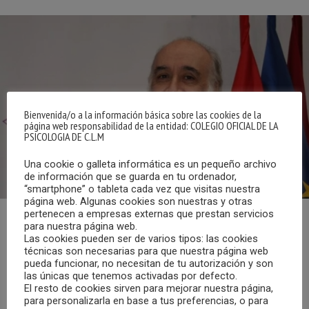
Bienvenida/o a la información básica sobre las cookies de la
página web responsabilidad de la entidad: COLEGIO OFICIAL DE LA
PSICOLOGIA DE C.L.M
Una cookie o galleta informática es un pequeño archivo
de información que se guarda en tu ordenador,
“smartphone” o tableta cada vez que visitas nuestra
página web. Algunas cookies son nuestras y otras
pertenecen a empresas externas que prestan servicios
para nuestra página web.
Según podemos leer en redaccionmedica.com,
Las cookies pueden ser de varios tipos: las cookies
la Audiencia Nacional ha concluido de nuevo que
técnicas son necesarias para que nuestra página web
pueda funcionar, no necesitan de tu autorización y son
la Psicología no es una profesión sanitaria regulada por lo
las únicas que tenemos activadas por defecto.
que el título no habilita a sus estudiantes a acceder
El resto de cookies sirven para mejorar nuestra página,
directamente al ejercicio en el campo de la salud.
para personalizarla en base a tus preferencias, o para