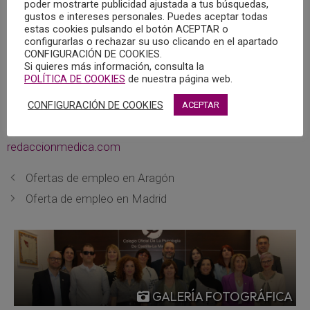
poder mostrarte publicidad ajustada a tus búsquedas,
gustos e intereses personales. Puedes aceptar todas
La decisión judicial de los magistrados ha provocado el
estas cookies pulsando el botón ACEPTAR o
configurarlas o rechazar su uso clicando en el apartado
rechazo del Consejo General que había llevado la causa a
CONFIGURACIÓN DE COOKIES.
los tribunales y que ahora debate internamente si elevar
Si quieres más información, consulta la
un nuevo recurso de casación ante la misma sala en un
POLÍTICA DE COOKIES
de nuestra página web.
plazo máximo de 30 días.
CONFIGURACIÓN DE COOKIES
ACEPTAR
Pulsar aquí para leer la noticia completa en
redaccionmedica.com
Ofertas de empleo en Aragón
Oferta de empleo en Madrid
GALERÍA FOTOGRÁFICA