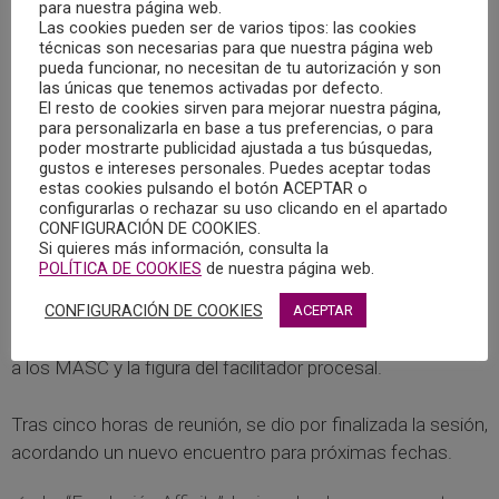
General de Colegios de Psicología, que en esta ocasión
para nuestra página web.
Las cookies pueden ser de varios tipos: las cookies
tuvo lugar en Gijón, y que se organizó en formato híbrido
técnicas son necesarias para que nuestra página web
para facilitar la asistencia de todos los coordinadores del
pueda funcionar, no necesitan de tu autorización y son
área de cada colegio de Psicología.
las únicas que tenemos activadas por defecto.
El resto de cookies sirven para mejorar nuestra página,
para personalizarla en base a tus preferencias, o para
Al acto acudió Isabel Hinarejos Gómez, tesorera y
poder mostrarte publicidad ajustada a tus búsquedas,
gustos e intereses personales. Puedes aceptar todas
responsable del área de Psicología Jurídica del Colegio
estas cookies pulsando el botón ACEPTAR o
Oficial de Psicología de Castilla-La Mancha.
configurarlas o rechazar su uso clicando en el apartado
CONFIGURACIÓN DE COOKIES.
Si quieres más información, consulta la
Durante el encuentro se actualizaron las distintas
POLÍTICA DE COOKIES
de nuestra página web.
iniciativas llevadas a cabo por parte de cada colegio y las
CONFIGURACIÓN DE COOKIES
reuniones institucionales mantenidas desde el Consejo de
ACEPTAR
Colegios de Psicología, la actualización vigente en cuanto
a los MASC y la figura del facilitador procesal.
Tras cinco horas de reunión, se dio por finalizada la sesión,
acordando un nuevo encuentro para próximas fechas.