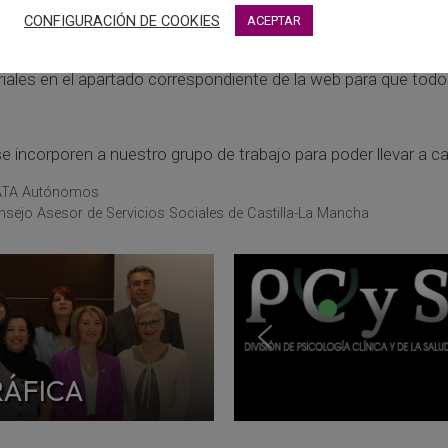
luación del puesto de trabajo y formación de los intervinien
CONFIGURACIÓN DE COOKIES
ACEPTAR
s después de verano.
iales en el apartado correspondiente de la web para que todos
incorporen a nuestro grupo de trabajo para poder llevar a ca
– ATA Autónomos
nsejo Asesor de Servicios Sociales de Castilla-La Mancha
RÁFICA