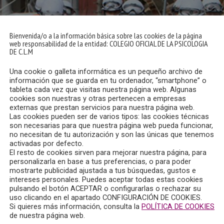
Bienvenida/o a la información básica sobre las cookies de la página
web responsabilidad de la entidad: COLEGIO OFICIAL DE LA PSICOLOGIA
DE C.L.M
Una cookie o galleta informática es un pequeño archivo de
información que se guarda en tu ordenador, “smartphone” o
tableta cada vez que visitas nuestra página web. Algunas
cookies son nuestras y otras pertenecen a empresas
externas que prestan servicios para nuestra página web.
Las cookies pueden ser de varios tipos: las cookies técnicas
son necesarias para que nuestra página web pueda funcionar,
no necesitan de tu autorización y son las únicas que tenemos
activadas por defecto.
El resto de cookies sirven para mejorar nuestra página, para
personalizarla en base a tus preferencias, o para poder
mostrarte publicidad ajustada a tus búsquedas, gustos e
intereses personales. Puedes aceptar todas estas cookies
pulsando el botón ACEPTAR o configurarlas o rechazar su
uso clicando en el apartado CONFIGURACIÓN DE COOKIES.
de trabajo de Intervención Psicológica en Emergencias y Catá
Si quieres más información, consulta la
POLÍTICA DE COOKIES
de nuestra página web.