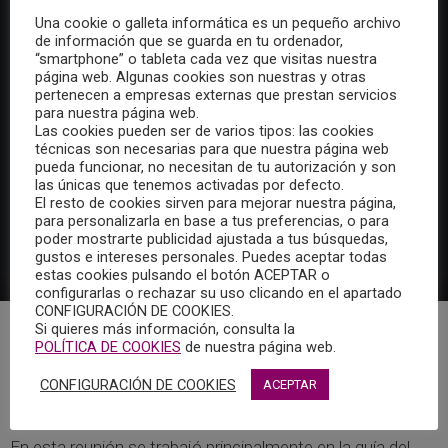
Una cookie o galleta informática es un pequeño archivo
de información que se guarda en tu ordenador,
“smartphone” o tableta cada vez que visitas nuestra
página web. Algunas cookies son nuestras y otras
pertenecen a empresas externas que prestan servicios
para nuestra página web.
Las cookies pueden ser de varios tipos: las cookies
técnicas son necesarias para que nuestra página web
pueda funcionar, no necesitan de tu autorización y son
las únicas que tenemos activadas por defecto.
El resto de cookies sirven para mejorar nuestra página,
para personalizarla en base a tus preferencias, o para
poder mostrarte publicidad ajustada a tus búsquedas,
gustos e intereses personales. Puedes aceptar todas
estas cookies pulsando el botón ACEPTAR o
configurarlas o rechazar su uso clicando en el apartado
CONFIGURACIÓN DE COOKIES.
Si quieres más información, consulta la
El pasado 26 de marzo se celebró en formato online la
POLÍTICA DE COOKIES
de nuestra página web.
última reunión del Grupo de Trabajo del Área de
CONFIGURACIÓN DE COOKIES
ACEPTAR
Neuropsicología del COPCLM.
En esta reunión se trabajó principalmente en la guía del