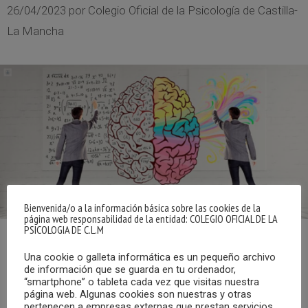
26/04/2023
por
Colegio Oficial de la Psicología de Castilla-
La Mancha
Bienvenida/o a la información básica sobre las cookies de la
página web responsabilidad de la entidad: COLEGIO OFICIAL DE LA
PSICOLOGIA DE C.L.M
El pasado 22 de abril se celebró la última reunión del grupo
Una cookie o galleta informática es un pequeño archivo
de Neuropsicología del COPCLM, coordinada por el vocal
de información que se guarda en tu ordenador,
“smartphone” o tableta cada vez que visitas nuestra
de Junta de Gobierno Víctor Aragón.
página web. Algunas cookies son nuestras y otras
pertenecen a empresas externas que prestan servicios