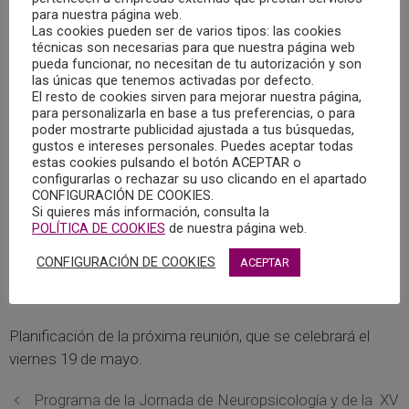
En el encuentro se trataron los siguientes temas:
para nuestra página web.
Las cookies pueden ser de varios tipos: las cookies
técnicas son necesarias para que nuestra página web
Importancia de la divulgación en Neuropsicología en
pueda funcionar, no necesitan de tu autorización y son
las únicas que tenemos activadas por defecto.
medios de comunicación, concretamente en la sección
El resto de cookies sirven para mejorar nuestra página,
del COPCLM de los sábados por la mañana en Radio
para personalizarla en base a tus preferencias, o para
Chinchilla, “Cita con la Psicología”.
poder mostrarte publicidad ajustada a tus búsquedas,
gustos e intereses personales. Puedes aceptar todas
estas cookies pulsando el botón ACEPTAR o
Guías que se están trabajando en el grupo como la de
configurarlas o rechazar su uso clicando en el apartado
CONFIGURACIÓN DE COOKIES.
manejo de los síntomas psicológicos del COVID
Si quieres más información, consulta la
persistente y la de pandemias.
POLÍTICA DE COOKIES
de nuestra página web.
CONFIGURACIÓN DE COOKIES
ACEPTAR
Organización del taller de Neuropsicología aplicada que se
desarrollará el 1 de junio.
Planificación de la próxima reunión, que se celebrará el
viernes 19 de mayo.
Programa de la Jornada de Neuropsicología y de la XV