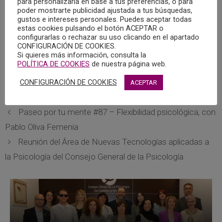
para personalizarla en base a tus preferencias, o para
pandemias, la participación de los miembros del grupo en
poder mostrarte publicidad ajustada a tus búsquedas,
la sección del COPCLM en Radio Chinchilla los sábados
gustos e intereses personales. Puedes aceptar todas
por la mañana y, principalmente, la jornada de
estas cookies pulsando el botón ACEPTAR o
configurarlas o rechazar su uso clicando en el apartado
Neuropsicología que se está organizando desde el colegio
CONFIGURACIÓN DE COOKIES.
para celebrarse durante este año.
Si quieres más información, consulta la
POLÍTICA DE COOKIES
de nuestra página web.
La próxima reunión está prevista para el sábado 11 de
CONFIGURACIÓN DE COOKIES
ACEPTAR
marzo.
Paseo por tu mente #87 – Flexibilidad psicológica, con
Pablo Oliva Femenia
Reunión del Área de Nuevas Tecnologías aplicadas a
la Psicología del Consejo General de la Psicología