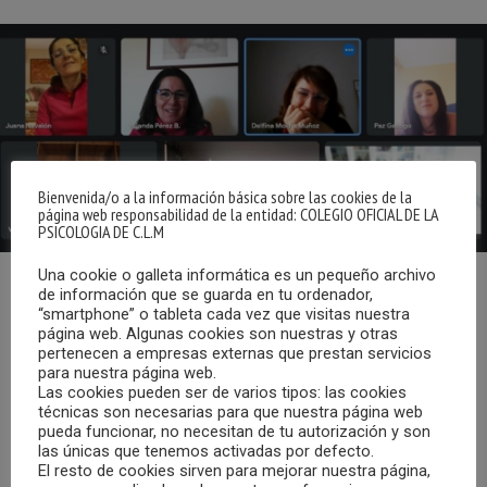
Bienvenida/o a la información básica sobre las cookies de la
página web responsabilidad de la entidad: COLEGIO OFICIAL DE LA
PSICOLOGIA DE C.L.M
Una cookie o galleta informática es un pequeño archivo
de información que se guarda en tu ordenador,
El pasado 21 de enero se celebró una reunión del Grupo de
“smartphone” o tableta cada vez que visitas nuestra
Trabajo de Neuropsicología del Colegio Oficial de la
página web. Algunas cookies son nuestras y otras
pertenecen a empresas externas que prestan servicios
Psicología de Castilla-La Mancha.
para nuestra página web.
Las cookies pueden ser de varios tipos: las cookies
Entre los temas tratados se encontraron las dos guías
técnicas son necesarias para que nuestra página web
pueda funcionar, no necesitan de tu autorización y son
sobre las que está trabajando el grupo, una de manejo de
las únicas que tenemos activadas por defecto.
síntomas psicológicos del COVID persistente y otra de
El resto de cookies sirven para mejorar nuestra página,