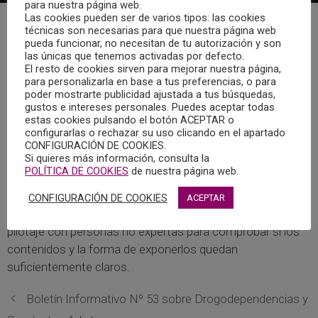
para nuestra página web.
Las cookies pueden ser de varios tipos: las cookies
técnicas son necesarias para que nuestra página web
El pasado 13 de junio tuvo lugar una reunión en formato
pueda funcionar, no necesitan de tu autorización y son
online del Grupo de Trabajo del Área de Psicología y
las únicas que tenemos activadas por defecto.
El resto de cookies sirven para mejorar nuestra página,
Trauma del Colegio Oficial de la Psicología de Castilla -La
para personalizarla en base a tus preferencias, o para
Mancha.
poder mostrarte publicidad ajustada a tus búsquedas,
gustos e intereses personales. Puedes aceptar todas
estas cookies pulsando el botón ACEPTAR o
El encuentro estuvo centrado en la revisión y corrección
configurarlas o rechazar su uso clicando en el apartado
de la guía sobre manejo del trauma en la que han estado
CONFIGURACIÓN DE COOKIES.
Si quieres más información, consulta la
trabajando en los últimos meses, y que ya está próxima a
POLÍTICA DE COOKIES
de nuestra página web.
su finalización. Además de pulir algunos detalles del
contenido, se está revisando también el lenguaje inclusivo.
CONFIGURACIÓN DE COOKIES
ACEPTAR
Antes de su publicación y difusión definitiva, se realizará un
pilotaje con personas no expertas para comprobar si los
contenidos y la forma de exponerlos quedan
suficientemente claros.
Boletín Informativo Nº 53 sobre Drogodependencias y