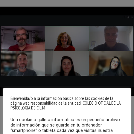
Bienvenida/o a la información básica sobre las cookies de la
página web responsabilidad de la entidad: COLEGIO OFICIAL DE LA
PSICOLOGIA DE C.L.M
El pasado viernes, 24 de abril, tuvo lugar una nueva reunión
del Grupo de Trabajo en Psicología Jurídica y Forense del
Una cookie o galleta informática es un pequeño archivo
COPCLM, en formato online, en la que participaron
de información que se guarda en tu ordenador,
“smartphone” o tableta cada vez que visitas nuestra
diversos colegiados y colegiadas de todas la provincias y