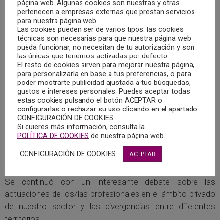
página web. Algunas cookies son nuestras y otras
que estuvo coordinada por la por la responsable del área
pertenecen a empresas externas que prestan servicios
para nuestra página web.
Isabel Hinarejos Gómez.
Las cookies pueden ser de varios tipos: las cookies
técnicas son necesarias para que nuestra página web
Durante la reunión, se dio la bienvenida a un nuevo
pueda funcionar, no necesitan de tu autorización y son
las únicas que tenemos activadas por defecto.
miembro y se informó de las actividades de interés en el
El resto de cookies sirven para mejorar nuestra página,
área tanto en nuestra región como en formato online.
para personalizarla en base a tus preferencias, o para
poder mostrarte publicidad ajustada a tus búsquedas,
gustos e intereses personales. Puedes aceptar todas
A continuación se dio continuidad al proyecto de creación
estas cookies pulsando el botón ACEPTAR o
de la guía de valoración forense en violencia de género, se
configurarlas o rechazar su uso clicando en el apartado
CONFIGURACIÓN DE COOKIES.
actualizaron las tareas asignadas y se siguieron
Si quieres más información, consulta la
repartiendo tareas, para lo que se marcó un nuevo
POLÍTICA DE COOKIES
de nuestra página web.
organigrama a desarrollar por los diversos subgrupos de
CONFIGURACIÓN DE COOKIES
ACEPTAR
trabajo.
Se continuó con un interesante debate sobre las
actuaciones de los/las profesionales en el ámbito privado
de nuestro sector y las divergencias entre diferentes
territorios.