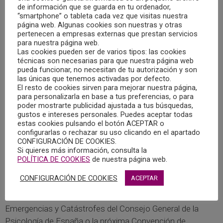
de información que se guarda en tu ordenador,
“smartphone” o tableta cada vez que visitas nuestra
El sábado 20 de mayo se llevó a cabo la reunión estatal
página web. Algunas cookies son nuestras y otras
del Área de Intervención Psicológica en Emergencias y
pertenecen a empresas externas que prestan servicios
para nuestra página web.
Catástrofes.
Las cookies pueden ser de varios tipos: las cookies
técnicas son necesarias para que nuestra página web
pueda funcionar, no necesitan de tu autorización y son
En esta reunión, muy intensa, se habló de diferentes
las únicas que tenemos activadas por defecto.
temas tales como información sobre las últimas
El resto de cookies sirven para mejorar nuestra página,
reuniones de la EFPA SC Disaster, Crisis and Trauma
para personalizarla en base a tus preferencias, o para
poder mostrarte publicidad ajustada a tus búsquedas,
Psychology; el congreso Europeo que se celebrará en julio
gustos e intereses personales. Puedes aceptar todas
de Bristol; diferentes reuniones que se han tenido y se van
estas cookies pulsando el botón ACEPTAR o
configurarlas o rechazar su uso clicando en el apartado
a tener en psicotrauma; o la nueva web que tendrá el
CONFIGURACIÓN DE COOKIES.
comité de la EFPA para así poder colgar y visibilizar todos
Si quieres más información, consulta la
los trabajos y materiales que llevamos a cabo.
POLÍTICA DE COOKIES
de nuestra página web.
CONFIGURACIÓN DE COOKIES
ACEPTAR
Otros temas fueron la propuesta de edición de una
Newsletter del Área de Intervención Psicológica en
Emergencias y Catástrofes del Consejo General de la
Psicología de España o la próxima Convención de