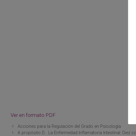
Ver en formato PDF
Acciones para la Regulación del Grado en Psicología
A propósito D… La Enfermedad Inflamatoria Intestinal: Diez c