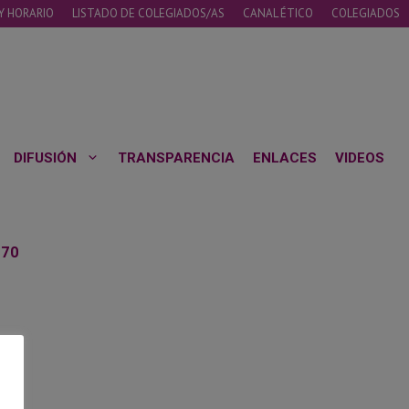
Y HORARIO
LISTADO DE COLEGIADOS/AS
CANAL ÉTICO
COLEGIADOS
DIFUSIÓN
TRANSPARENCIA
ENLACES
VIDEOS
 70