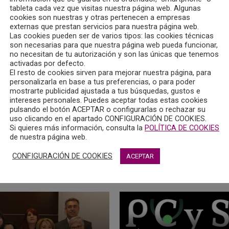
tableta cada vez que visitas nuestra página web. Algunas
cookies son nuestras y otras pertenecen a empresas
externas que prestan servicios para nuestra página web.
Las cookies pueden ser de varios tipos: las cookies técnicas
son necesarias para que nuestra página web pueda funcionar,
no necesitan de tu autorización y son las únicas que tenemos
activadas por defecto.
El resto de cookies sirven para mejorar nuestra página, para
personalizarla en base a tus preferencias, o para poder
de trabajo del COPCLM del área de Psicología educativa.
mostrarte publicidad ajustada a tus búsquedas, gustos e
intereses personales. Puedes aceptar todas estas cookies
pulsando el botón ACEPTAR o configurarlas o rechazar su
 a la Psicología Educativa y la necesidad de realizar campañas 
uso clicando en el apartado CONFIGURACIÓN DE COOKIES.
Si quieres más información, consulta la
POLÍTICA DE COOKIES
de nuestra página web.
róximo 31 de marzo, y se realizará, como viene siendo habitual
CONFIGURACIÓN DE COOKIES
ACEPTAR
 en una Jornada Formativa de Violencia de Género organizada por IC
ctas Adictivas