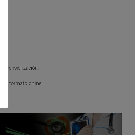
de sensibilización.
, en formato online.
ALBA