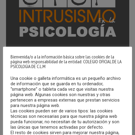
Bienvenida/o a la información básica sobre las cookies de la
La plataforma Stop Intrusismo es una herramienta del
página web responsabilidad de la entidad: COLEGIO OFICIAL DE LA
PSICOLOGIA DE C.L.M
Consejo General de la Psicología de España que vela por la
calidad de esta profesión. Es labor de todos y cada uno de
Una cookie o galleta informática es un pequeño archivo
nosotros contribuir a la eliminación del Intrusismo
de información que se guarda en tu ordenador,
“smartphone” o tableta cada vez que visitas nuestra
Profesional, contemplándolo como un problema que
página web. Algunas cookies son nuestras y otras
puede poner en riesgo nuestra salud psicológica.
pertenecen a empresas externas que prestan servicios
para nuestra página web.
Las cookies pueden ser de varios tipos: las cookies
A través de dicha plataforma, se puede denunciar
técnicas son necesarias para que nuestra página web
cualquier posible acto de intrusismo que se haya sufrido o
pueda funcionar, no necesitan de tu autorización y son
las únicas que tenemos activadas por defecto.
sobre el que se tenga conocimiento, por lo que, desde el
El resto de cookies sirven para mejorar nuestra página,