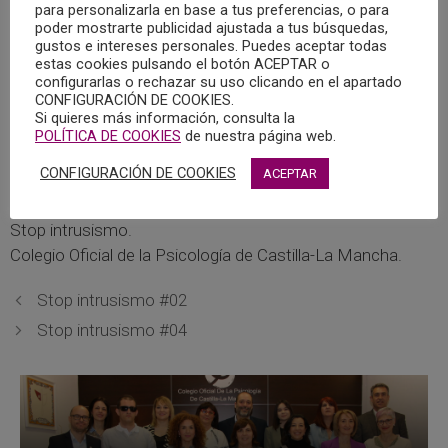
Colegio Oficial de la Psicología de Castilla-La Mancha, se
para personalizarla en base a tus preferencias, o para
poder mostrarte publicidad ajustada a tus búsquedas,
invita a la ciudadanía a participar en esta plataforma y
gustos e intereses personales. Puedes aceptar todas
luchar contra el Intrusismo Profesional, entendiendo que
estas cookies pulsando el botón ACEPTAR o
es una lacra social que pone en grave riesgo la salud de
configurarlas o rechazar su uso clicando en el apartado
CONFIGURACIÓN DE COOKIES.
todos.
Si quieres más información, consulta la
POLÍTICA DE COOKIES
de nuestra página web.
Para acceder a la plataforma Stop Intrusismo,
pulsar
CONFIGURACIÓN DE COOKIES
ACEPTAR
sobre este enlace.
Stop intrusismo.
Colegio Oficial de la Psicología de Castilla-La Mancha.
Stop intrusismo #02
Stop intrusismo #04