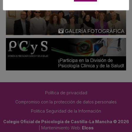
GALERÍA FOTOGRÁFICA
Política de privacidad
Compromiso con la protección de datos personales
Politica Seguridad de la Información
Colegio Oficial de Psicología de Castilla-La Mancha © 2026
| Mantenimiento Web:
Elcos