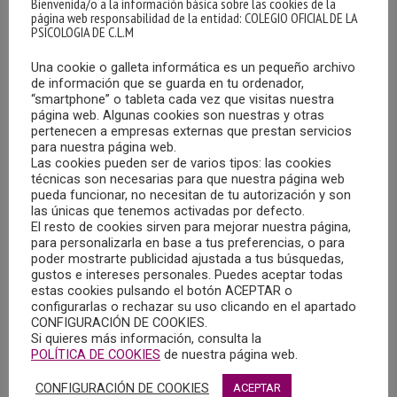
Bienvenida/o a la información básica sobre las cookies de la
página web responsabilidad de la entidad: COLEGIO OFICIAL DE LA
PSICOLOGIA DE C.L.M
Una cookie o galleta informática es un pequeño archivo
de información que se guarda en tu ordenador,
“smartphone” o tableta cada vez que visitas nuestra
página web. Algunas cookies son nuestras y otras
pertenecen a empresas externas que prestan servicios
para nuestra página web.
Las cookies pueden ser de varios tipos: las cookies
JORNADAS SOBRE LA “DETECCIÓN PRECOZ Y
técnicas son necesarias para que nuestra página web
ABORDAJE DE LA FRAGILIDAD”
pueda funcionar, no necesitan de tu autorización y son
las únicas que tenemos activadas por defecto.
06/03/2025
El resto de cookies sirven para mejorar nuestra página,
para personalizarla en base a tus preferencias, o para
La Sección de Promoción de la Salud de la Delegación
poder mostrarte publicidad ajustada a tus búsquedas,
Provincial de Sanidad de Albacete organiza unas jornadas
gustos e intereses personales. Puedes aceptar todas
estas cookies pulsando el botón ACEPTAR o
sobre la “Detección precoz y abordaje de la Fragilidad”.
configurarlas o rechazar su uso clicando en el apartado
CONFIGURACIÓN DE COOKIES.
Si quieres más información, consulta la
MÁS
POLÍTICA DE COOKIES
de nuestra página web.
CONFIGURACIÓN DE COOKIES
ACEPTAR