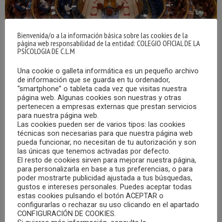
Bienvenida/o a la información básica sobre las cookies de la
página web responsabilidad de la entidad: COLEGIO OFICIAL DE LA
PSICOLOGIA DE C.L.M
Una cookie o galleta informática es un pequeño archivo
de información que se guarda en tu ordenador,
“smartphone” o tableta cada vez que visitas nuestra
EL CONGRESO DE LOS DIPUTADOS DEBATIRÁ
página web. Algunas cookies son nuestras y otras
UNA PROPOSICIÓN DE LEY RELATIVA A LA
pertenecen a empresas externas que prestan servicios
PUBLICIDAD DE PRESTACIONES Y ACTIVIDADES
para nuestra página web.
SANITARIAS
Las cookies pueden ser de varios tipos: las cookies
técnicas son necesarias para que nuestra página web
26/04/2022
pueda funcionar, no necesitan de tu autorización y son
las únicas que tenemos activadas por defecto.
Según informa diariofarma.com, El pleno del Congreso de
El resto de cookies sirven para mejorar nuestra página,
los Diputados acogerá el próximo martes el debate de la
para personalizarla en base a tus preferencias, o para
poder mostrarte publicidad ajustada a tus búsquedas,
proposición de ley relativa a la publicidad de prestaciones y
gustos e intereses personales. Puedes aceptar todas
actividades sanitarias, en las que se recogen algunas de
estas cookies pulsando el botón ACEPTAR o
configurarlas o rechazar su uso clicando en el apartado
las reclamaciones que han manifestado diversos colegios
CONFIGURACIÓN DE COOKIES.
profesionales ante lo que han calificado directamente de