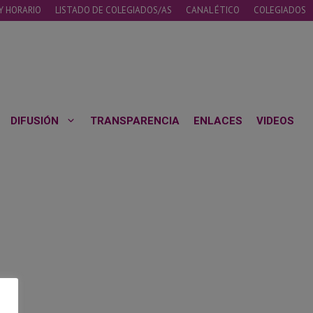
Y HORARIO
LISTADO DE COLEGIADOS/AS
CANAL ÉTICO
COLEGIADOS
DIFUSIÓN
TRANSPARENCIA
ENLACES
VIDEOS