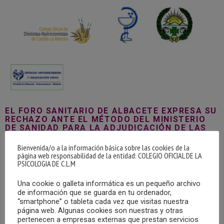
EL FORO SANITARIO DE ALBACETE EXPRESA SU
RECHAZO ANTE EL MÉTODO DEL MINISTERIO
DE SANIDAD PARA LA ADJUDICACIÓN DE LAS
PLAZAS DE FORMACIÓN SANITARIA
ESPECIALIZADA QUE SE VA A LLEVAR A CABO
Bienvenida/o a la información básica sobre las cookies de la
EN DÍAS SUCESIVOS
página web responsabilidad de la entidad: COLEGIO OFICIAL DE LA
PSICOLOGIA DE C.L.M
01/06/2021
Una cookie o galleta informática es un pequeño archivo
El jueves 13 de mayo, la Dirección General de Ordenación
de información que se guarda en tu ordenador,
Profesional del Ministerio de Sanidad publicaba la
“smartphone” o tableta cada vez que visitas nuestra
página web. Algunas cookies son nuestras y otras
resolución por la que se convocan los actos de
pertenecen a empresas externas que prestan servicios