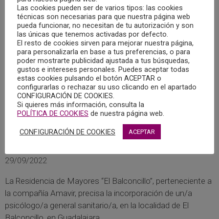
Las cookies pueden ser de varios tipos: las cookies
una baja por maternidad.
técnicas son necesarias para que nuestra página web
pueda funcionar, no necesitan de tu autorización y son
las únicas que tenemos activadas por defecto.
MÁS
El resto de cookies sirven para mejorar nuestra página,
para personalizarla en base a tus preferencias, o para
poder mostrarte publicidad ajustada a tus búsquedas,
gustos e intereses personales. Puedes aceptar todas
estas cookies pulsando el botón ACEPTAR o
configurarlas o rechazar su uso clicando en el apartado
CONFIGURACIÓN DE COOKIES.
Si quieres más información, consulta la
POLÍTICA DE COOKIES
de nuestra página web.
CONFIGURACIÓN DE COOKIES
ACEPTAR
OFERTA DE EMPLEO EN EL BALCONCILLO
(GUADALAJARA)
29/09/2022
La Residencia de Mayores “El Balconcillo”, perteneciente a
la compañía Amavir, precisa la incorporación de un/a
psicólogo/a general sanitario/a, en la localidad de El
Balconcillo, en Guadalajara.