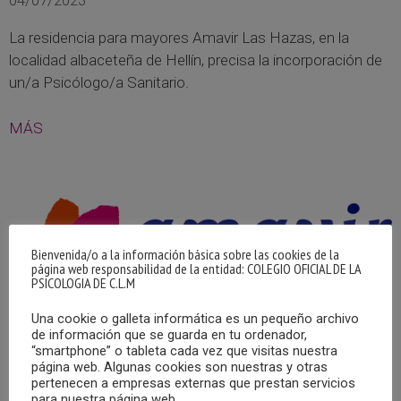
04/07/2023
La residencia para mayores Amavir Las Hazas, en la
localidad albaceteña de Hellín, precisa la incorporación de
un/a Psicólogo/a Sanitario.
MÁS
Bienvenida/o a la información básica sobre las cookies de la
página web responsabilidad de la entidad: COLEGIO OFICIAL DE LA
PSICOLOGIA DE C.L.M
OFERTA DE EMPLEO EN HELLÍN (ALBACETE)
Una cookie o galleta informática es un pequeño archivo
de información que se guarda en tu ordenador,
18/04/2023
“smartphone” o tableta cada vez que visitas nuestra
página web. Algunas cookies son nuestras y otras
La residencia Amavir Las Hazas, en Hellín, (Albacete),
pertenecen a empresas externas que prestan servicios
están buscando incorporar un/a Psicólogo/a para cubrir
para nuestra página web.