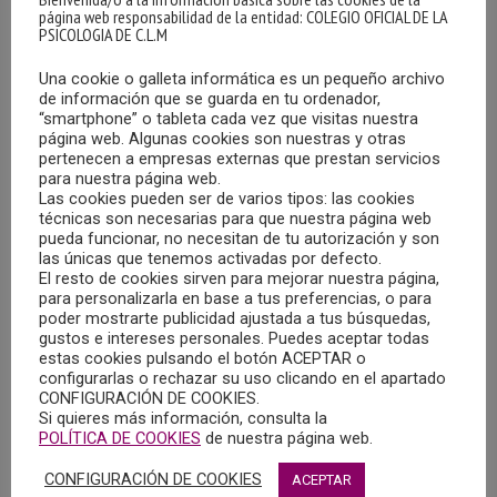
página web responsabilidad de la entidad: COLEGIO OFICIAL DE LA
PSICOLOGIA DE C.L.M
Una cookie o galleta informática es un pequeño archivo
de información que se guarda en tu ordenador,
“smartphone” o tableta cada vez que visitas nuestra
página web. Algunas cookies son nuestras y otras
pertenecen a empresas externas que prestan servicios
OFERTA DE EMPLEO EN CALATAYUD
para nuestra página web.
(ZARAGOZA)
Las cookies pueden ser de varios tipos: las cookies
técnicas son necesarias para que nuestra página web
08/05/2024
pueda funcionar, no necesitan de tu autorización y son
las únicas que tenemos activadas por defecto.
La Asociación de Familias de Personas con Discapacidad
El resto de cookies sirven para mejorar nuestra página,
para personalizarla en base a tus preferencias, o para
Intelectual y del Desarrollo (AMIBIL), precisa la
poder mostrarte publicidad ajustada a tus búsquedas,
incorporación de un/una psicólogo/a en Calatayud
gustos e intereses personales. Puedes aceptar todas
(Zaragoza).
estas cookies pulsando el botón ACEPTAR o
configurarlas o rechazar su uso clicando en el apartado
CONFIGURACIÓN DE COOKIES.
MÁS
Si quieres más información, consulta la
POLÍTICA DE COOKIES
de nuestra página web.
CONFIGURACIÓN DE COOKIES
ACEPTAR