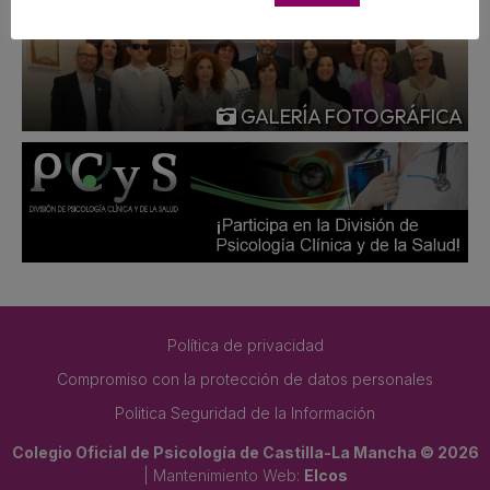
GALERÍA FOTOGRÁFICA
Política de privacidad
Compromiso con la protección de datos personales
Politica Seguridad de la Información
Colegio Oficial de Psicología de Castilla-La Mancha © 2026
| Mantenimiento Web:
Elcos