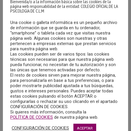
Bienvenida/o a la información básica sobre las cookies de la
página web responsabilidad de la entidad: COLEGIO OFICIAL DE LA
PSICOLOGIA DE C.L.M
Una cookie o galleta informática es un pequeño archivo
de información que se guarda en tu ordenador,
“smartphone” o tableta cada vez que visitas nuestra
LA UCLM TIENE LUZ VERDE PARA EL GRADO DE
página web. Algunas cookies son nuestras y otras
PSICOLOGÍA, TRAS EL INFORME FAVORABLE DE
pertenecen a empresas externas que prestan servicios
LA ANECA
para nuestra página web.
Las cookies pueden ser de varios tipos: las cookies
24/04/2023
técnicas son necesarias para que nuestra página web
pueda funcionar, no necesitan de tu autorización y son
Según informa la Universidad de Castilla-La Mancha en su
las únicas que tenemos activadas por defecto.
El resto de cookies sirven para mejorar nuestra página,
página web, la Agencia Nacional de Evaluación de la
para personalizarla en base a tus preferencias, o para
Calidad y Acreditación (ANECA), ha emitido los informes
poder mostrarte publicidad ajustada a tus búsquedas,
favorables para los cuatro grados con que ampliará su
gustos e intereses personales. Puedes aceptar todas
estas cookies pulsando el botón ACEPTAR o
oferta académica el próximo curso.
configurarlas o rechazar su uso clicando en el apartado
CONFIGURACIÓN DE COOKIES.
Si quieres más información, consulta la
MÁS
POLÍTICA DE COOKIES
de nuestra página web.
CONFIGURACIÓN DE COOKIES
ACEPTAR