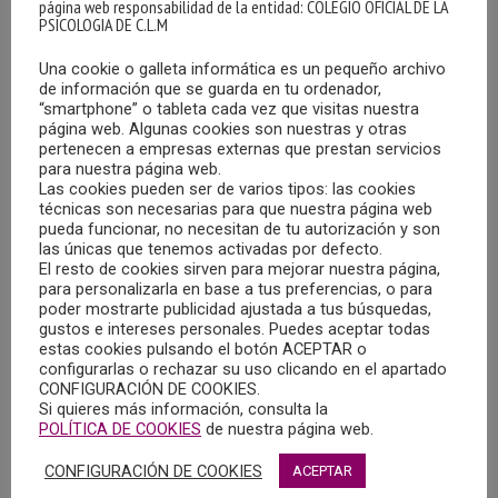
página web responsabilidad de la entidad: COLEGIO OFICIAL DE LA
PSICOLOGIA DE C.L.M
Una cookie o galleta informática es un pequeño archivo
de información que se guarda en tu ordenador,
“smartphone” o tableta cada vez que visitas nuestra
página web. Algunas cookies son nuestras y otras
pertenecen a empresas externas que prestan servicios
para nuestra página web.
ENCUENTRO DE JÓVENES “ANDAR SIN DROGAS”
Las cookies pueden ser de varios tipos: las cookies
08/05/2024
técnicas son necesarias para que nuestra página web
pueda funcionar, no necesitan de tu autorización y son
las únicas que tenemos activadas por defecto.
Los días 8 y 9 de junio de 2024, a las 17:00 h., en las
El resto de cookies sirven para mejorar nuestra página,
instalaciones del Hotel Europa (C/ San Antonio Nº 39,
para personalizarla en base a tus preferencias, o para
poder mostrarte publicidad ajustada a tus búsquedas,
Albacete, se va a desarrollar el encuentro de jóvenes
gustos e intereses personales. Puedes aceptar todas
“Andar sin drogas”, organizado por la Asociación Caminar.
estas cookies pulsando el botón ACEPTAR o
configurarlas o rechazar su uso clicando en el apartado
CONFIGURACIÓN DE COOKIES.
MÁS
Si quieres más información, consulta la
POLÍTICA DE COOKIES
de nuestra página web.
CONFIGURACIÓN DE COOKIES
ACEPTAR