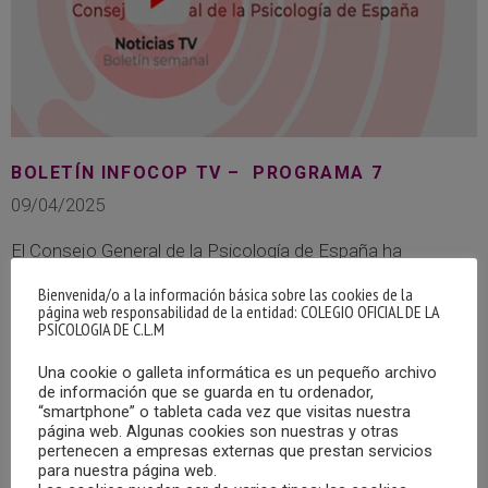
BOLETÍN INFOCOP TV – PROGRAMA 7
09/04/2025
El Consejo General de la Psicología de España ha
publicado, en su canal de Youtube, el Boletín Infocop TV –
Bienvenida/o a la información básica sobre las cookies de la
Programa 7
página web responsabilidad de la entidad: COLEGIO OFICIAL DE LA
PSICOLOGIA DE C.L.M
MÁS
Una cookie o galleta informática es un pequeño archivo
de información que se guarda en tu ordenador,
“smartphone” o tableta cada vez que visitas nuestra
página web. Algunas cookies son nuestras y otras
pertenecen a empresas externas que prestan servicios
para nuestra página web.