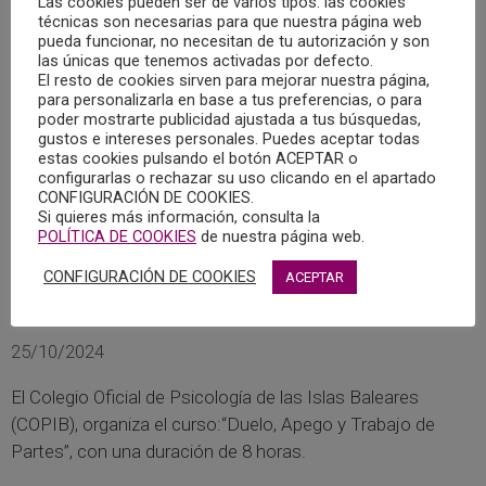
Las cookies pueden ser de varios tipos: las cookies
técnicas son necesarias para que nuestra página web
pueda funcionar, no necesitan de tu autorización y son
las únicas que tenemos activadas por defecto.
El resto de cookies sirven para mejorar nuestra página,
para personalizarla en base a tus preferencias, o para
poder mostrarte publicidad ajustada a tus búsquedas,
gustos e intereses personales. Puedes aceptar todas
estas cookies pulsando el botón ACEPTAR o
configurarlas o rechazar su uso clicando en el apartado
CONFIGURACIÓN DE COOKIES.
Si quieres más información, consulta la
POLÍTICA DE COOKIES
de nuestra página web.
CONFIGURACIÓN DE COOKIES
ACEPTAR
CURSO:“DUELO, APEGO Y TRABAJO DE
PARTES”
25/10/2024
El Colegio Oficial de Psicología de las Islas Baleares
(COPIB), organiza el curso:“Duelo, Apego y Trabajo de
Partes”, con una duración de 8 horas.