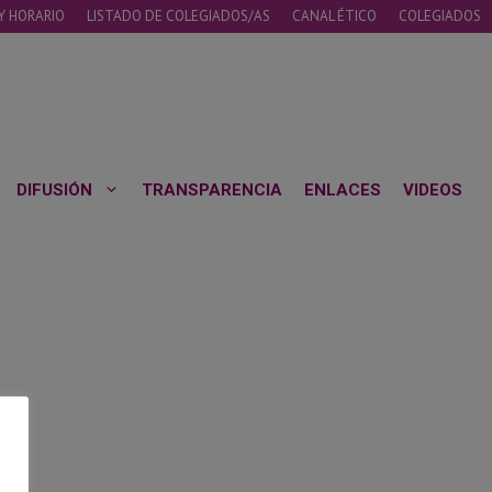
Y HORARIO
LISTADO DE COLEGIADOS/AS
CANAL ÉTICO
COLEGIADOS
DIFUSIÓN
TRANSPARENCIA
ENLACES
VIDEOS