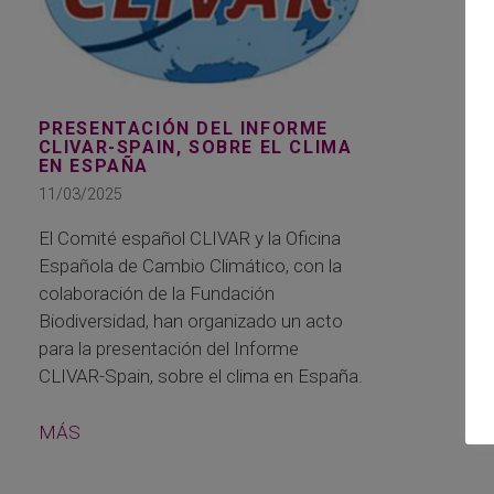
PRESENTACIÓN DEL INFORME
CLIVAR-SPAIN, SOBRE EL CLIMA
EN ESPAÑA
11/03/2025
El Comité español CLIVAR y la Oficina
Española de Cambio Climático, con la
colaboración de la Fundación
Biodiversidad, han organizado un acto
para la presentación del Informe
CLIVAR-Spain, sobre el clima en España.
MÁS