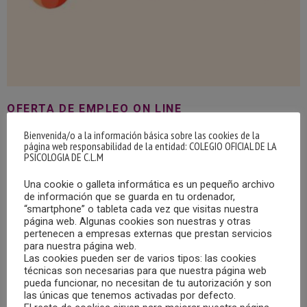
OFERTA DE EMPLEO ON LINE
06/02/2024
Bienvenida/o a la información básica sobre las cookies de la
página web responsabilidad de la entidad: COLEGIO OFICIAL DE LA
PSICOLOGIA DE C.L.M
Puesto referido en contrato: Psicólogo/a sanitario/a
online o psicoterapeuta con buena aptitud para la terapia
Una cookie o galleta informática es un pequeño archivo
online y motivado/a hacia el trabajo en equipo y las
de información que se guarda en tu ordenador,
supervisiones.
“smartphone” o tableta cada vez que visitas nuestra
página web. Algunas cookies son nuestras y otras
pertenecen a empresas externas que prestan servicios
MÁS
para nuestra página web.
Las cookies pueden ser de varios tipos: las cookies
técnicas son necesarias para que nuestra página web
pueda funcionar, no necesitan de tu autorización y son
las únicas que tenemos activadas por defecto.