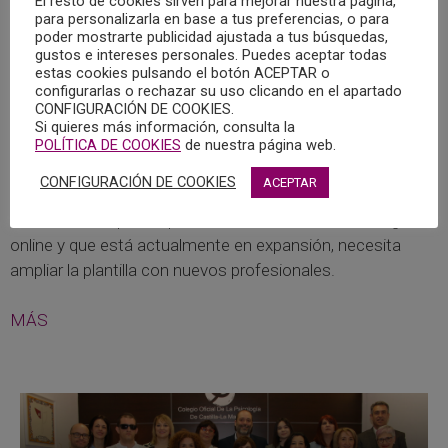
El resto de cookies sirven para mejorar nuestra página,
para personalizarla en base a tus preferencias, o para
poder mostrarte publicidad ajustada a tus búsquedas,
gustos e intereses personales. Puedes aceptar todas
estas cookies pulsando el botón ACEPTAR o
configurarlas o rechazar su uso clicando en el apartado
CONFIGURACIÓN DE COOKIES.
Si quieres más información, consulta la
POLÍTICA DE COOKIES
de nuestra página web.
OFERTA DE TRABAJO ON LINE
28/02/2023
CONFIGURACIÓN DE COOKIES
ACEPTAR
Buencoco, empresa que ofrece servicios de Psicología
online y que está actualmente en expansión, necesita
ampliar la plantilla con nuevos profesionales.
MÁS