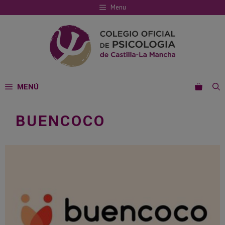
Saltar
Menu
al
contenido
MENÚ
BUENCOCO