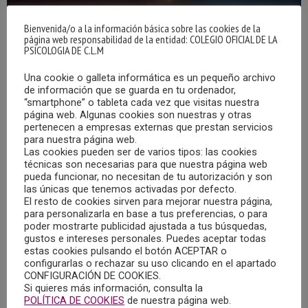
Bienvenida/o a la información básica sobre las cookies de la
página web responsabilidad de la entidad: COLEGIO OFICIAL DE LA
PSICOLOGIA DE C.L.M
Una cookie o galleta informática es un pequeño archivo
de información que se guarda en tu ordenador,
“smartphone” o tableta cada vez que visitas nuestra
25/01/2025 – CITA CON LA PSICOLOGÍA EN
página web. Algunas cookies son nuestras y otras
RADIO CHINCHILLA: “LOS BÚHOS Y LAS
pertenecen a empresas externas que prestan servicios
ALONDRAS: ¿ERES PERSONA DIURNA O
para nuestra página web.
NOCTURNA?”
Las cookies pueden ser de varios tipos: las cookies
12/02/2025
técnicas son necesarias para que nuestra página web
pueda funcionar, no necesitan de tu autorización y son
las únicas que tenemos activadas por defecto.
Ya puedes escuchar el programa “Cita con la Psicología”
El resto de cookies sirven para mejorar nuestra página,
emitido en Radio Chinchilla el sábado, 25 de enero de 2025,
para personalizarla en base a tus preferencias, o para
poder mostrarte publicidad ajustada a tus búsquedas,
que llevó por título “Los búhos y las alondras: ¿Eres
gustos e intereses personales. Puedes aceptar todas
persona diurna o nocturna?”, y en el que intervino, Iván
estas cookies pulsando el botón ACEPTAR o
Eguzquiza Solís, Psicólogo y vocal de la Junta de Gobierno
configurarlas o rechazar su uso clicando en el apartado
CONFIGURACIÓN DE COOKIES.
del Colegio Oficial de Psicología de Castilla-La Mancha.
Si quieres más información, consulta la
POLÍTICA DE COOKIES
de nuestra página web.