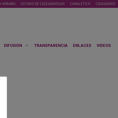
Y HORARIO
LISTADO DE COLEGIADOS/AS
CANAL ÉTICO
COLEGIADOS
DIFUSIÓN
TRANSPARENCIA
ENLACES
VIDEOS