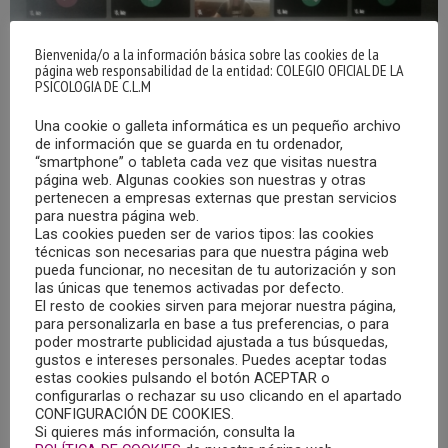
Bienvenida/o a la información básica sobre las cookies de la
página web responsabilidad de la entidad: COLEGIO OFICIAL DE LA
PSICOLOGIA DE C.L.M
Una cookie o galleta informática es un pequeño archivo
de información que se guarda en tu ordenador,
“smartphone” o tableta cada vez que visitas nuestra
página web. Algunas cookies son nuestras y otras
CELEBRADO EL CAFÉ-COLOQUIO VIRTUAL: TEA,
pertenecen a empresas externas que prestan servicios
LA VIDA A TRAVÉS DEL ESPECTRO
para nuestra página web.
Las cookies pueden ser de varios tipos: las cookies
02/06/2020
técnicas son necesarias para que nuestra página web
pueda funcionar, no necesitan de tu autorización y son
El pasado lunes, 1 de junio, se celebró el Café-Coloquio
las únicas que tenemos activadas por defecto.
El resto de cookies sirven para mejorar nuestra página,
virtual “TEA, la vida a través del espectro”. El evento contó
para personalizarla en base a tus preferencias, o para
con más de 40 asistentes, y en él se trataron temas
poder mostrarte publicidad ajustada a tus búsquedas,
como los cambios en el sistema para el diagnóstico de
gustos e intereses personales. Puedes aceptar todas
estas cookies pulsando el botón ACEPTAR o
TEA, la inclusión/integración en el mundo educativo, la
configurarlas o rechazar su uso clicando en el apartado
comunicación en tiempos de COVID, los cambios con la
CONFIGURACIÓN DE COOKIES.
adolescencia y la sexualidad en personas con TEA.
Si quieres más información, consulta la