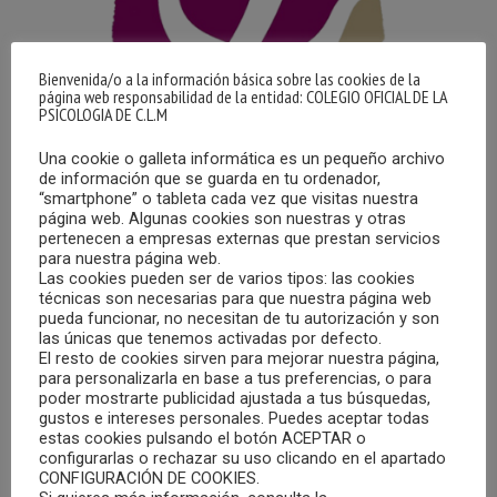
Bienvenida/o a la información básica sobre las cookies de la
página web responsabilidad de la entidad: COLEGIO OFICIAL DE LA
PSICOLOGIA DE C.L.M
Una cookie o galleta informática es un pequeño archivo
de información que se guarda en tu ordenador,
“smartphone” o tableta cada vez que visitas nuestra
EL DIARIO OFICIAL DE CASTILLA-LA MANCHA
página web. Algunas cookies son nuestras y otras
PUBLICA EL CAMBIO DE DENOMINACIÓN DEL
pertenecen a empresas externas que prestan servicios
COLEGIO OFICIAL DE PSICOLOGÍA DE
para nuestra página web.
CASTILLA-LA MANCHA
Las cookies pueden ser de varios tipos: las cookies
técnicas son necesarias para que nuestra página web
12/05/2025
pueda funcionar, no necesitan de tu autorización y son
las únicas que tenemos activadas por defecto.
Este 12 de mayo de 2025 la Consejería de Hacienda,
El resto de cookies sirven para mejorar nuestra página,
Administraciones Públicas y Transformación Digital ha
para personalizarla en base a tus preferencias, o para
poder mostrarte publicidad ajustada a tus búsquedas,
publicado, en el Diario Oficial de Castilla-La Mancha, el
gustos e intereses personales. Puedes aceptar todas
decreto 33/2025, de 6 mayo, por el que se aprueba el
estas cookies pulsando el botón ACEPTAR o
configurarlas o rechazar su uso clicando en el apartado
cambio de denominación del Colegio Oficial de Psicólogos
CONFIGURACIÓN DE COOKIES.
de Castilla-La Mancha, que pasa a denominarse Colegio