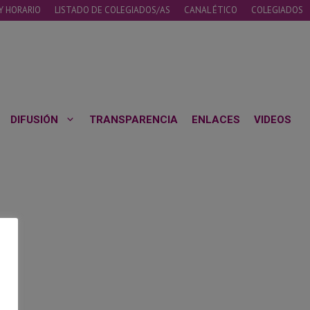
Y HORARIO
LISTADO DE COLEGIADOS/AS
CANAL ÉTICO
COLEGIADOS
DIFUSIÓN
TRANSPARENCIA
ENLACES
VIDEOS