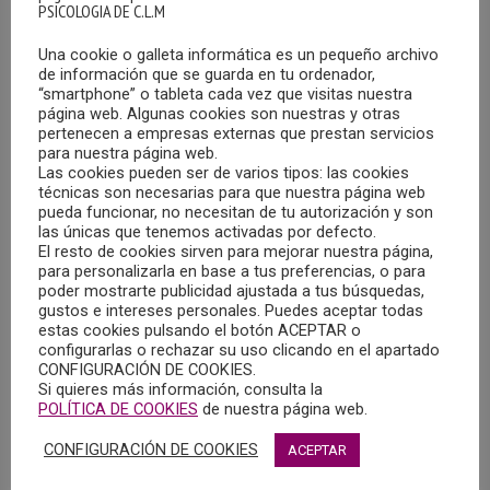
PSICOLOGIA DE C.L.M
Una cookie o galleta informática es un pequeño archivo
de información que se guarda en tu ordenador,
“smartphone” o tableta cada vez que visitas nuestra
página web. Algunas cookies son nuestras y otras
pertenecen a empresas externas que prestan servicios
para nuestra página web.
Las cookies pueden ser de varios tipos: las cookies
OFERTA DE EMPLEO EN YUNCOS (TOLEDO)
técnicas son necesarias para que nuestra página web
02/10/2023
pueda funcionar, no necesitan de tu autorización y son
las únicas que tenemos activadas por defecto.
El Centro de Logopedia y Psicología Crealia en Yuncos
El resto de cookies sirven para mejorar nuestra página,
para personalizarla en base a tus preferencias, o para
(Toledo), necesita psicólogo/a dos tardes por semana,
poder mostrarte publicidad ajustada a tus búsquedas,
con posibilidad de ampliar. Incorporación inmediata.
gustos e intereses personales. Puedes aceptar todas
estas cookies pulsando el botón ACEPTAR o
configurarlas o rechazar su uso clicando en el apartado
MÁS
CONFIGURACIÓN DE COOKIES.
Si quieres más información, consulta la
POLÍTICA DE COOKIES
de nuestra página web.
CONFIGURACIÓN DE COOKIES
ACEPTAR