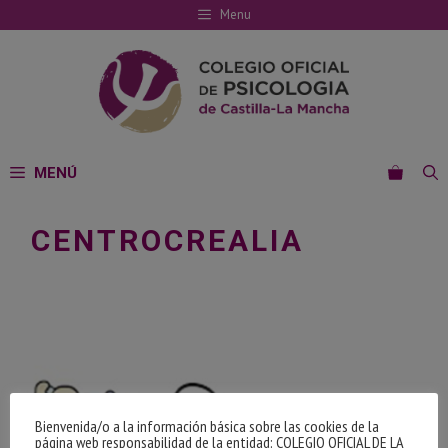
Saltar
Menu
al
contenido
MENÚ
CENTROCREALIA
Bienvenida/o a la información básica sobre las cookies de la
página web responsabilidad de la entidad: COLEGIO OFICIAL DE LA