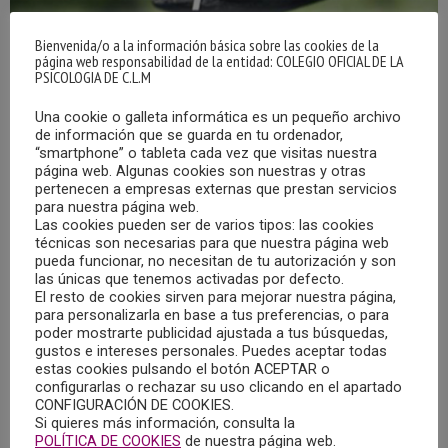
Bienvenida/o a la información básica sobre las cookies de la
página web responsabilidad de la entidad: COLEGIO OFICIAL DE LA
PSICOLOGIA DE C.L.M
Una cookie o galleta informática es un pequeño archivo
de información que se guarda en tu ordenador,
“smartphone” o tableta cada vez que visitas nuestra
LOS MINISTERIOS DE SANIDAD Y DE CIENCIA
página web. Algunas cookies son nuestras y otras
REALIZAN NUEVOS INFORMES PARA COMBATIR
pertenecen a empresas externas que prestan servicios
LAS PSEUDOTERAPIAS
para nuestra página web.
12/04/2024
Las cookies pueden ser de varios tipos: las cookies
técnicas son necesarias para que nuestra página web
pueda funcionar, no necesitan de tu autorización y son
Según se informa en nota de prensa, ayer, 11 de abril, los
las únicas que tenemos activadas por defecto.
ministerios de Sanidad y de Ciencia, Innovación y
El resto de cookies sirven para mejorar nuestra página,
Universidades han realizado nuevos informes para
para personalizarla en base a tus preferencias, o para
poder mostrarte publicidad ajustada a tus búsquedas,
combatir las pseudoterapias, que se podrán encontrar en
gustos e intereses personales. Puedes aceptar todas
la web de RedETS y en la de #CoNprueba, la marca que
estas cookies pulsando el botón ACEPTAR o
configurarlas o rechazar su uso clicando en el apartado
engloba las acciones frente a las pseudociencias y las
CONFIGURACIÓN DE COOKIES.
pseudoterapias que impulsa el Gobierno de España.
Si quieres más información, consulta la
POLÍTICA DE COOKIES
de nuestra página web.